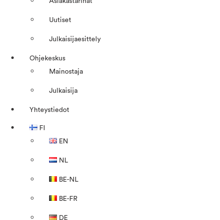
Asiakastarinat
Uutiset
Julkaisijaesittely
Ohjekeskus
Mainostaja
Julkaisija
Yhteystiedot
FI
EN
NL
BE-NL
BE-FR
DE