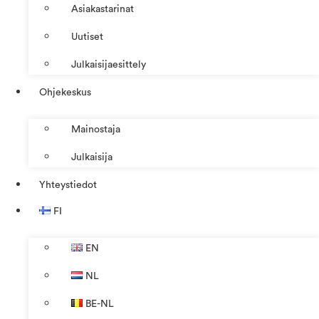
Asiakastarinat
Uutiset
Julkaisijaesittely
Ohjekeskus
Mainostaja
Julkaisija
Yhteystiedot
FI
EN
NL
BE-NL