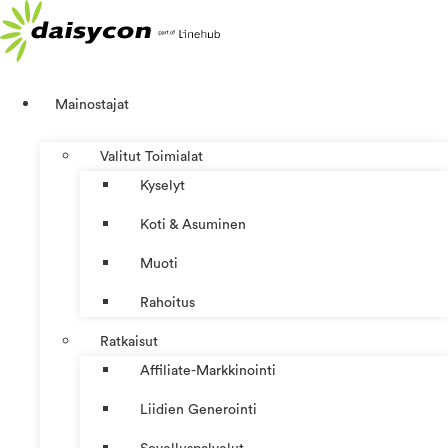
Mene
sisältöön
Mainostajat
Valitut Toimialat
Kyselyt
Koti & Asuminen
Muoti
Rahoitus
Ratkaisut
Affiliate-Markkinointi
Liidien Generointi