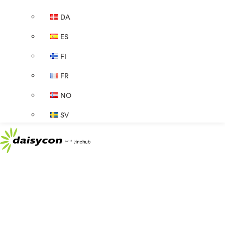
DA
ES
FI
FR
NO
SV