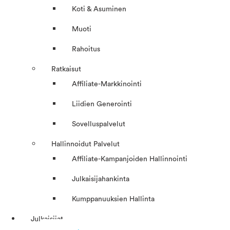
Koti & Asuminen
Muoti
Rahoitus
Ratkaisut
Affiliate-Markkinointi
Liidien Generointi
Sovelluspalvelut
Hallinnoidut Palvelut
Affiliate-Kampanjoiden Hallinnointi
Julkaisijahankinta
Kumppanuuksien Hallinta
Julkaisijat