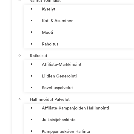
Valitut Toimialat
Kyselyt
Koti & Asuminen
Muoti
Rahoitus
Ratkaisut
Affiliate-Markkinointi
Liidien Generointi
Sovelluspalvelut
Hallinnoidut Palvelut
Affiliate-Kampanjoiden Hallinnointi
Julkaisijahankinta
Kumppanuuksien Hallinta