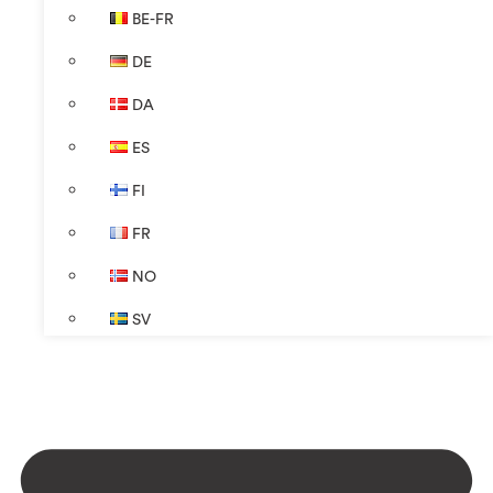
BE-FR
DE
DA
ES
FI
FR
NO
SV