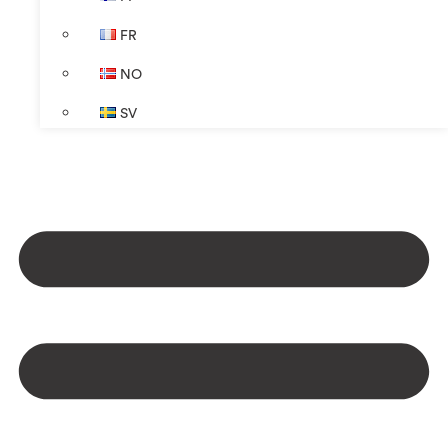
FR
NO
SV