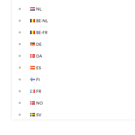
NL
BE-NL
BE-FR
DE
DA
ES
FI
FR
NO
SV