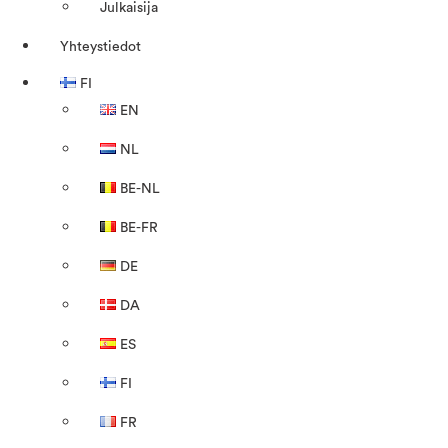
Julkaisija
Yhteystiedot
FI
EN
NL
BE-NL
BE-FR
DE
DA
ES
FI
FR