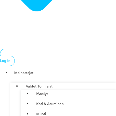
Log in
Mainostajat
Valitut Toimialat
Kyselyt
Koti & Asuminen
Muoti