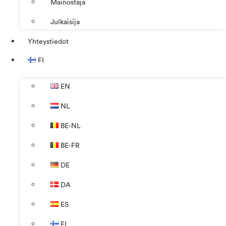
Mainostaja
Julkaisija
Yhteystiedot
FI
EN
NL
BE-NL
BE-FR
DE
DA
ES
FI