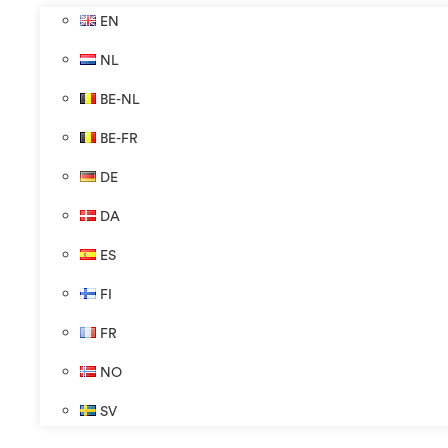
EN
NL
BE-NL
BE-FR
DE
DA
ES
FI
FR
NO
SV