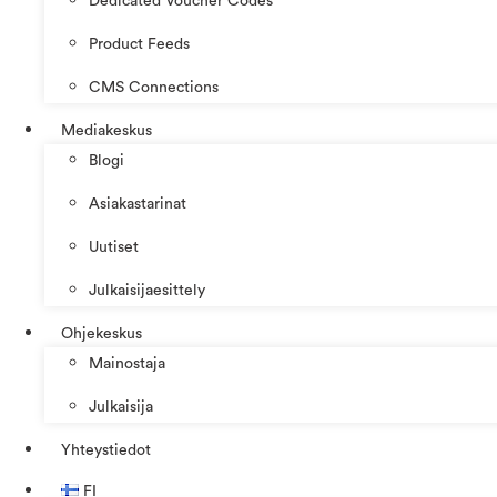
Dedicated Voucher Codes
Product Feeds
CMS Connections
Mediakeskus
Blogi
Asiakastarinat
Uutiset
Julkaisijaesittely
Ohjekeskus
Mainostaja
Julkaisija
Yhteystiedot
FI