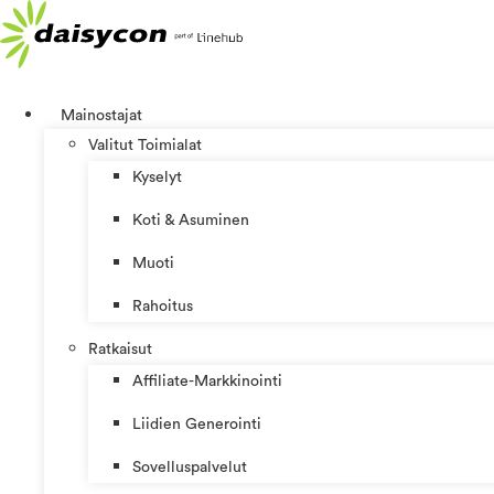
Mene
sisältöön
Mainostajat
Valitut Toimialat
Kyselyt
Koti & Asuminen
Muoti
Rahoitus
Ratkaisut
Affiliate-Markkinointi
Liidien Generointi
Sovelluspalvelut