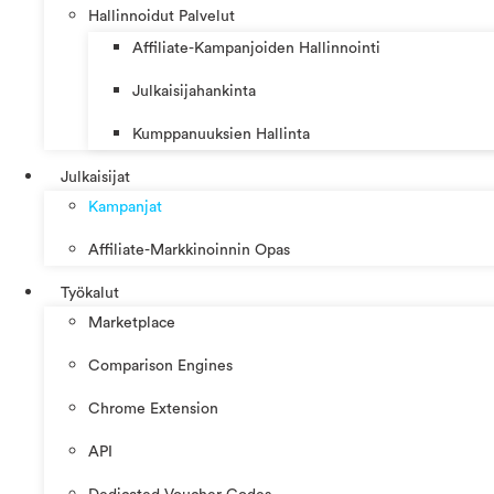
Hallinnoidut Palvelut
Affiliate-Kampanjoiden Hallinnointi
Julkaisijahankinta
Kumppanuuksien Hallinta
Julkaisijat
Kampanjat
Affiliate-Markkinoinnin Opas
Työkalut
Marketplace
Comparison Engines
Chrome Extension
API