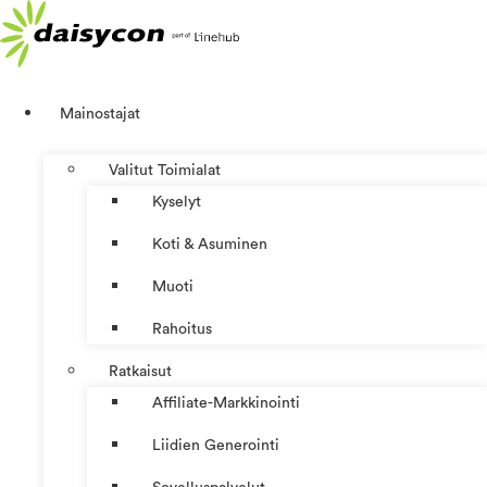
Mene
sisältöön
Mainostajat
Valitut Toimialat
Kyselyt
Koti & Asuminen
Muoti
Rahoitus
Ratkaisut
Affiliate-Markkinointi
Liidien Generointi