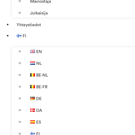
Mainostaja
Julkaisija
Yhteystiedot
FI
EN
NL
BE-NL
BE-FR
DE
DA
ES
FI