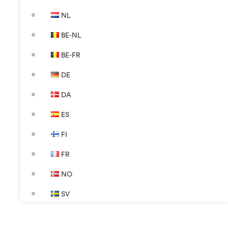
NL
BE-NL
BE-FR
DE
DA
ES
FI
FR
NO
SV