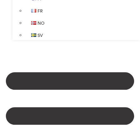
FR
NO
SV