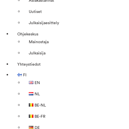
Asiakastarinat
Uutiset
Julkaisijaesittely
Ohjekeskus
Mainostaja
Julkaisija
Yhteystiedot
FI
EN
NL
BE-NL
BE-FR
DE