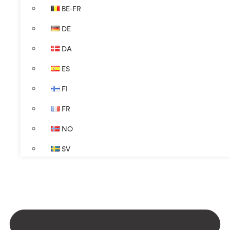
BE-FR
DE
DA
ES
FI
FR
NO
SV