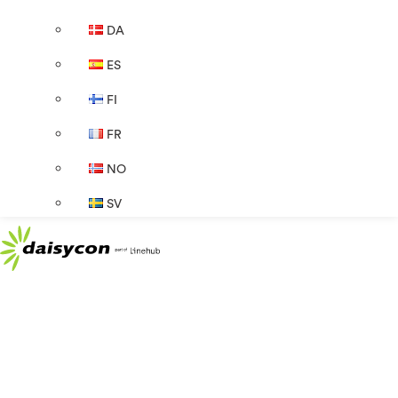
DA
ES
FI
FR
NO
SV