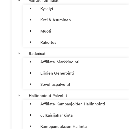
Valitut Toimialat
Kyselyt
Koti & Asuminen
Muoti
Rahoitus
Ratkaisut
Affiliate-Markkinointi
Liidien Generointi
Sovelluspalvelut
Hallinnoidut Palvelut
Affiliate-Kampanjoiden Hallinnointi
Julkaisijahankinta
Kumppanuuksien Hallinta