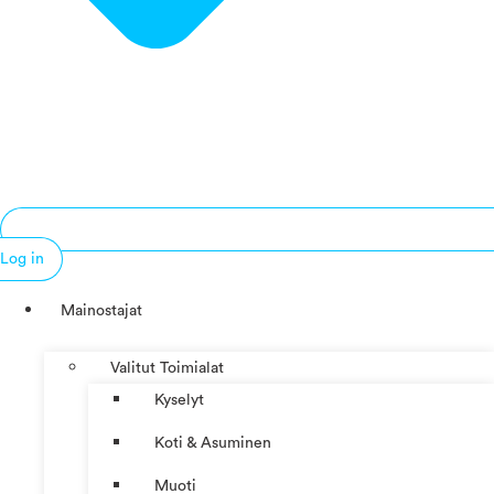
Log in
Mainostajat
Valitut Toimialat
Kyselyt
Koti & Asuminen
Muoti