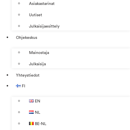
Asiakastarinat
Uutiset
Julkaisijaesittely
Ohjekeskus
Mainostaja
Julkaisija
Yhteystiedot
FI
EN
NL
BE-NL