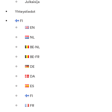
Julkaisija
Yhteystiedot
FI
EN
NL
BE-NL
BE-FR
DE
DA
ES
FI
FR