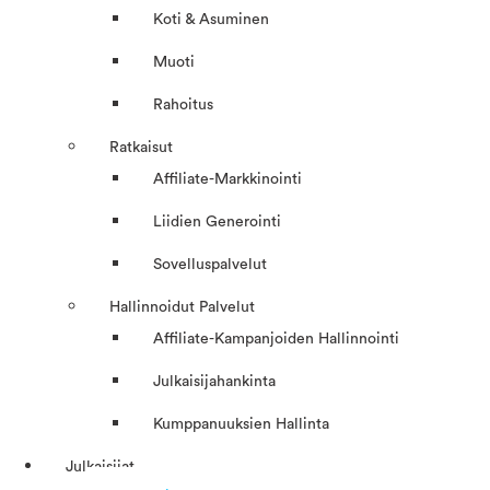
Koti & Asuminen
Muoti
Rahoitus
Ratkaisut
Affiliate-Markkinointi
Liidien Generointi
Sovelluspalvelut
Hallinnoidut Palvelut
Affiliate-Kampanjoiden Hallinnointi
Julkaisijahankinta
Kumppanuuksien Hallinta
Julkaisijat