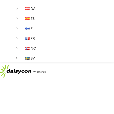
DA
ES
FI
FR
NO
SV