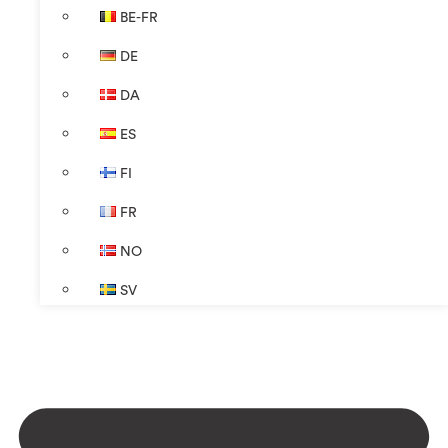
BE-FR
DE
DA
ES
FI
FR
NO
SV