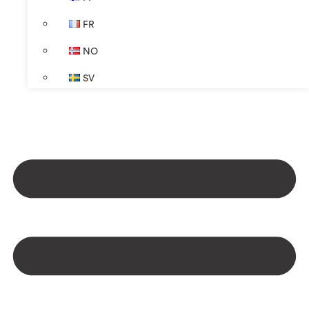
FR
NO
SV