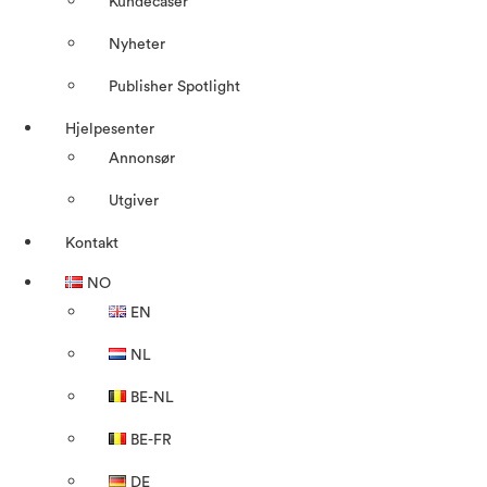
Kundecaser
Nyheter
Publisher Spotlight
Hjelpesenter
Annonsør
Utgiver
Kontakt
NO
EN
NL
BE-NL
BE-FR
DE