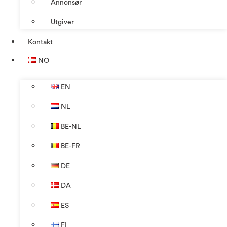
Annonsør
Utgiver
Kontakt
NO
EN
NL
BE-NL
BE-FR
DE
DA
ES
FI