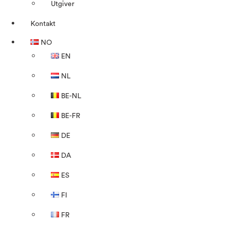
Utgiver
Kontakt
NO
EN
NL
BE-NL
BE-FR
DE
DA
ES
FI
FR