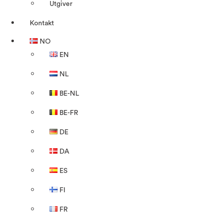
Utgiver
Kontakt
NO
EN
NL
BE-NL
BE-FR
DE
DA
ES
FI
FR