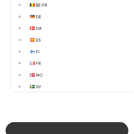
BE-FR
DE
DA
ES
FI
FR
NO
SV