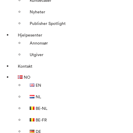
Kundecaser
Nyheter
Publisher Spotlight
Hjelpesenter
Annonsør
Utgiver
Kontakt
NO
EN
NL
BE-NL
BE-FR
DE