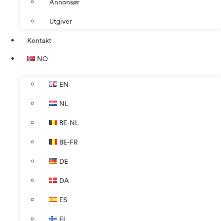
Annonsør
Utgiver
Kontakt
NO
EN
NL
BE-NL
BE-FR
DE
DA
ES
FI