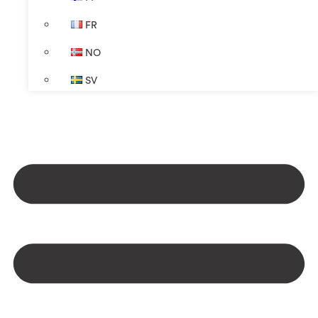
FR
NO
SV