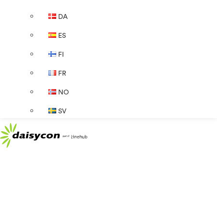
DA
ES
FI
FR
NO
SV