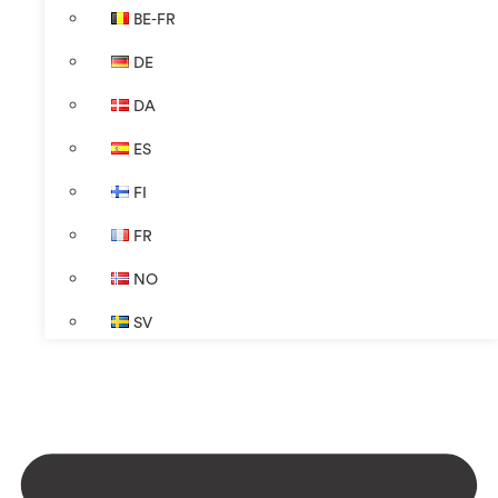
BE-FR
DE
DA
ES
FI
FR
NO
SV