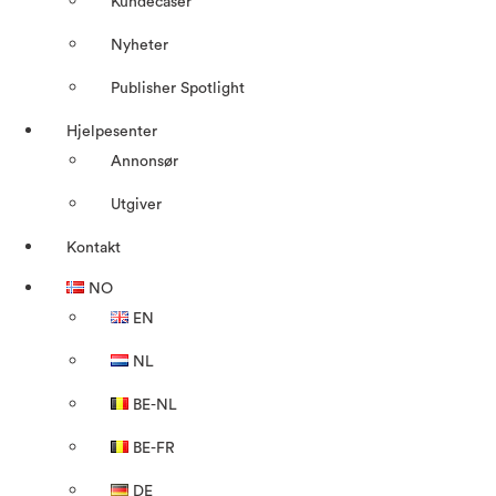
Kundecaser
Nyheter
Publisher Spotlight
Hjelpesenter
Annonsør
Utgiver
Kontakt
NO
EN
NL
BE-NL
BE-FR
DE