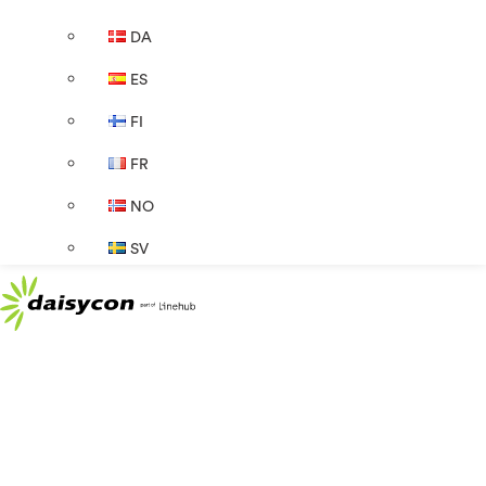
DA
ES
FI
FR
NO
SV