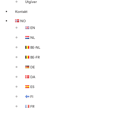
Utgiver
Kontakt
NO
EN
NL
BE-NL
BE-FR
DE
DA
ES
FI
FR