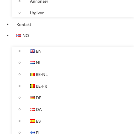
Annonsør
Utgiver
Kontakt
NO
EN
NL
BE-NL
BE-FR
DE
DA
ES
FI