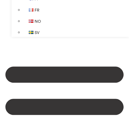
FR
NO
SV