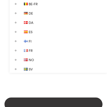
BE-FR
DE
DA
ES
FI
FR
NO
SV