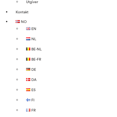
Utgiver
Kontakt
NO
EN
NL
BE-NL
BE-FR
DE
DA
ES
FI
FR