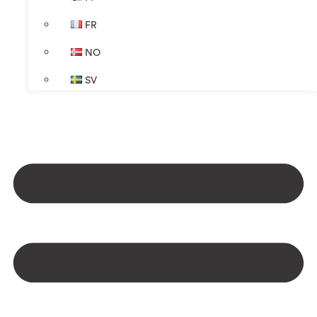
FR
NO
SV