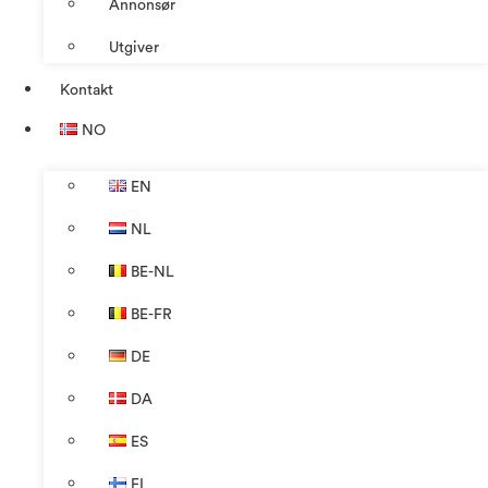
Annonsør
Utgiver
Kontakt
NO
EN
NL
BE-NL
BE-FR
DE
DA
ES
FI