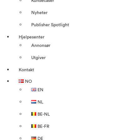
Kundecaser
Nyheter
Publisher Spotlight
Hjelpesenter
Annonsør
Utgiver
Kontakt
NO
EN
NL
BE-NL
BE-FR
DE