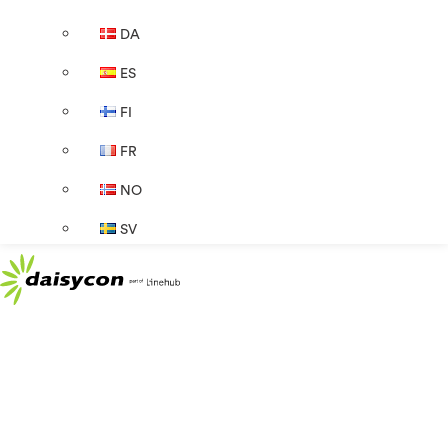
DA
ES
FI
FR
NO
SV