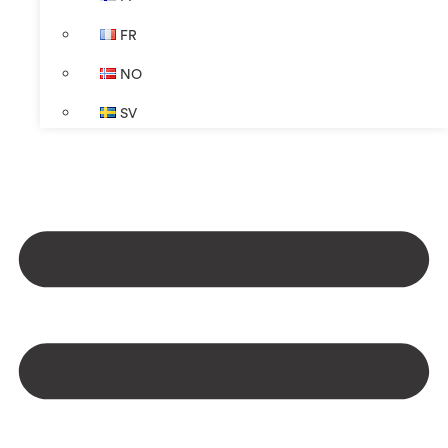
FR
NO
SV