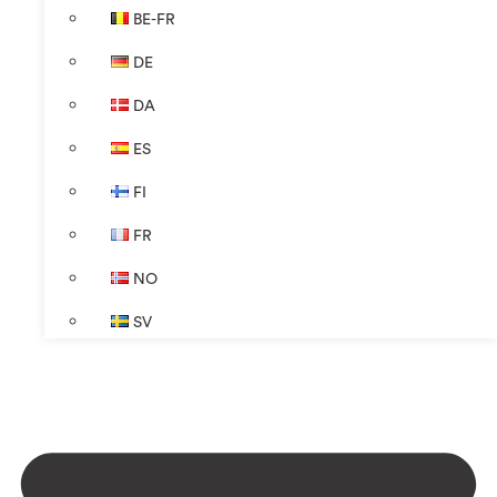
BE-FR
DE
DA
ES
FI
FR
NO
SV