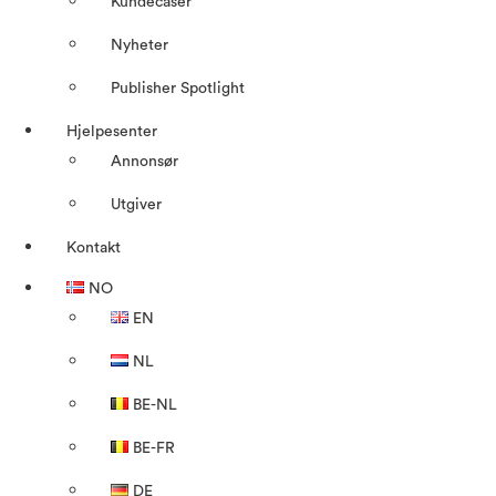
Kundecaser
Nyheter
Publisher Spotlight
Hjelpesenter
Annonsør
Utgiver
Kontakt
NO
EN
NL
BE-NL
BE-FR
DE