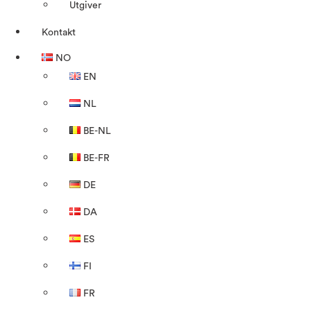
Utgiver
Kontakt
NO
EN
NL
BE-NL
BE-FR
DE
DA
ES
FI
FR