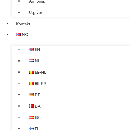
Annonsør
Utgiver
Kontakt
NO
EN
NL
BE-NL
BE-FR
DE
DA
ES
FI