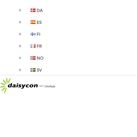
DA
ES
FI
FR
NO
SV