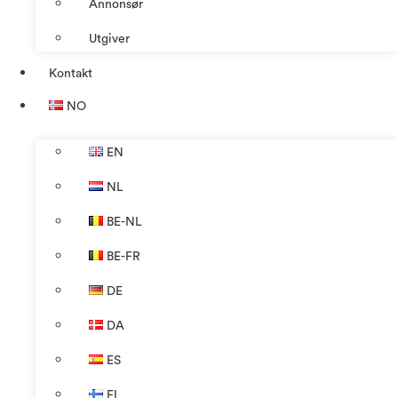
Annonsør
Utgiver
Kontakt
NO
EN
NL
BE-NL
BE-FR
DE
DA
ES
FI