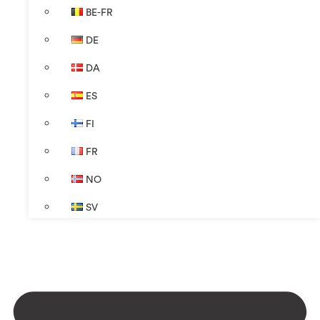
BE-FR
DE
DA
ES
FI
FR
NO
SV