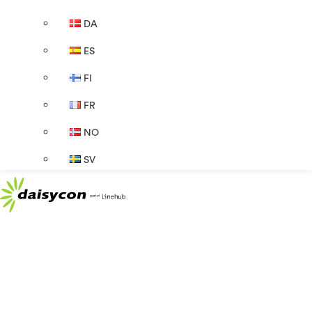
DA
ES
FI
FR
NO
SV