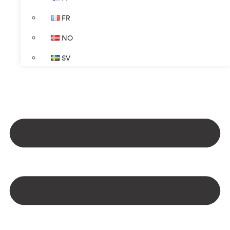
FR
NO
SV