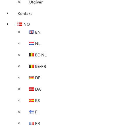
Utgiver
Kontakt
NO
EN
NL
BE-NL
BE-FR
DE
DA
ES
FI
FR