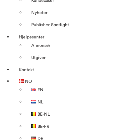
Kundecaser
Nyheter
Publisher Spotlight
Hjelpesenter
Annonsør
Utgiver
Kontakt
NO
EN
NL
BE-NL
BE-FR
DE