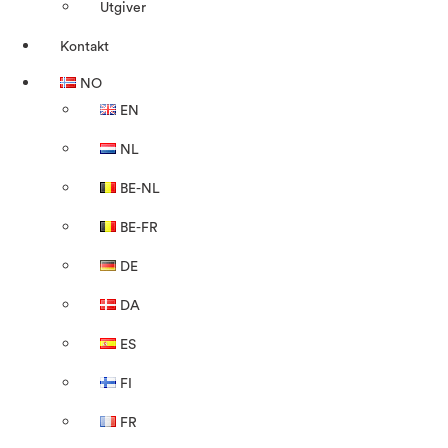
Utgiver
Kontakt
NO
EN
NL
BE-NL
BE-FR
DE
DA
ES
FI
FR