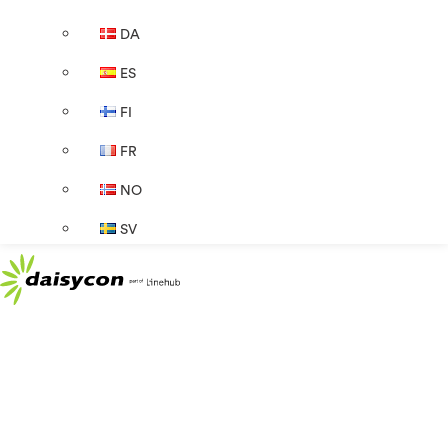
DA
ES
FI
FR
NO
SV