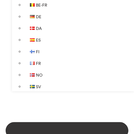
BE-FR
DE
DA
ES
FI
FR
NO
SV