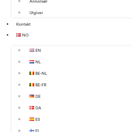
Annonsør
Utgiver
Kontakt
NO
EN
NL
BE-NL
BE-FR
DE
DA
ES
FI