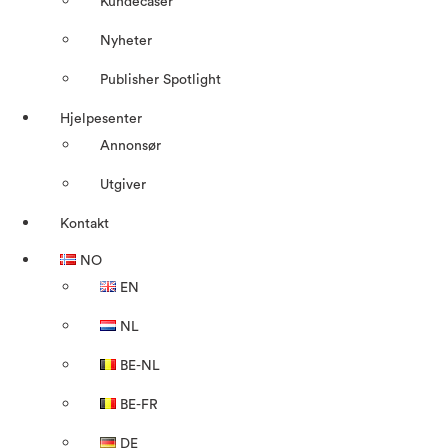
Kundecaser
Nyheter
Publisher Spotlight
Hjelpesenter
Annonsør
Utgiver
Kontakt
NO
EN
NL
BE-NL
BE-FR
DE