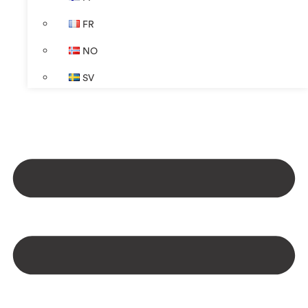
FR
NO
SV