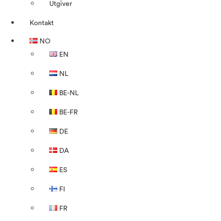
Utgiver
Kontakt
NO
EN
NL
BE-NL
BE-FR
DE
DA
ES
FI
FR