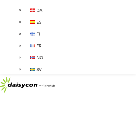
DA
ES
FI
FR
NO
SV