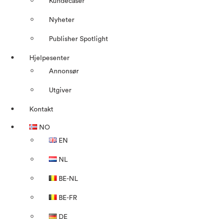
Kundecaser
Nyheter
Publisher Spotlight
Hjelpesenter
Annonsør
Utgiver
Kontakt
NO
EN
NL
BE-NL
BE-FR
DE