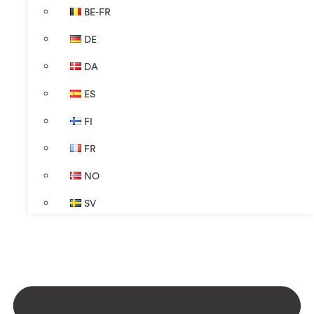
BE-FR
DE
DA
ES
FI
FR
NO
SV