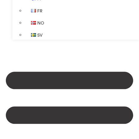
FR
NO
SV