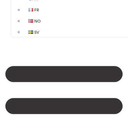
FR
NO
SV