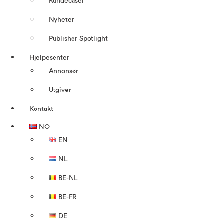
Kundecaser
Nyheter
Publisher Spotlight
Hjelpesenter
Annonsør
Utgiver
Kontakt
NO
EN
NL
BE-NL
BE-FR
DE