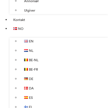
Annonsør
Utgiver
Kontakt
NO
EN
NL
BE-NL
BE-FR
DE
DA
ES
FI