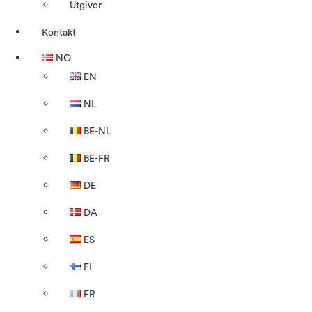
Utgiver
Kontakt
NO
EN
NL
BE-NL
BE-FR
DE
DA
ES
FI
FR