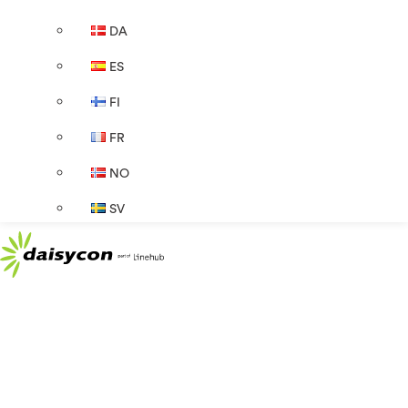
DA
ES
FI
FR
NO
SV