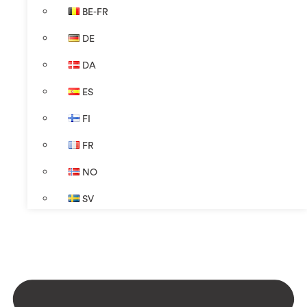
BE-FR
DE
DA
ES
FI
FR
NO
SV