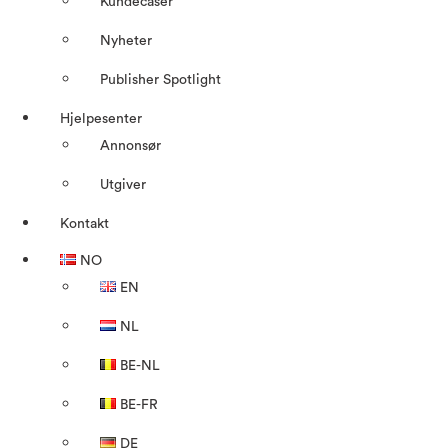
Kundecaser
Nyheter
Publisher Spotlight
Hjelpesenter
Annonsør
Utgiver
Kontakt
NO
EN
NL
BE-NL
BE-FR
DE