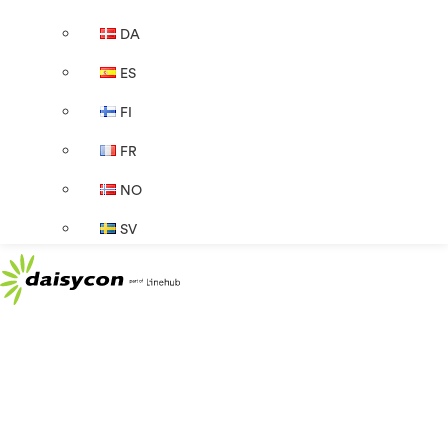
DA
ES
FI
FR
NO
SV