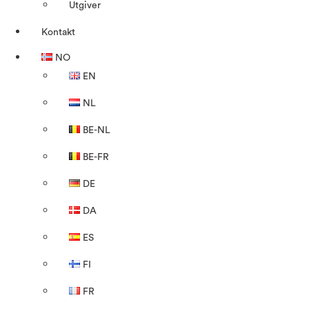
Utgiver
Kontakt
NO
EN
NL
BE-NL
BE-FR
DE
DA
ES
FI
FR