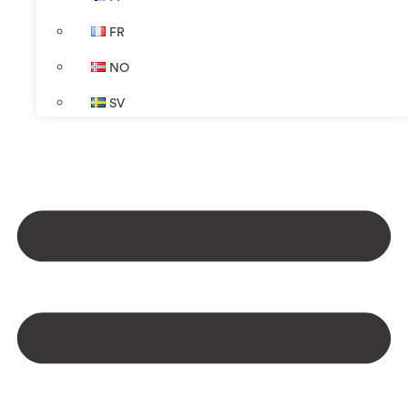
FR
NO
SV