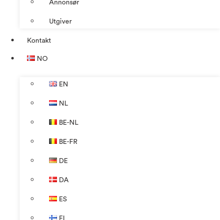
Annonsør
Utgiver
Kontakt
NO
EN
NL
BE-NL
BE-FR
DE
DA
ES
FI