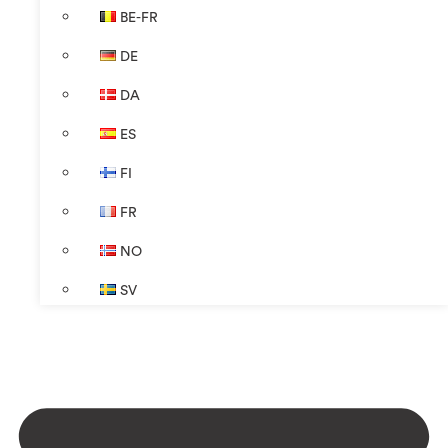
BE-FR
DE
DA
ES
FI
FR
NO
SV