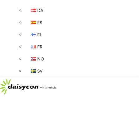
DA
ES
FI
FR
NO
SV