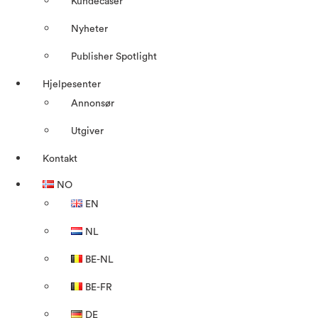
Kundecaser
Nyheter
Publisher Spotlight
Hjelpesenter
Annonsør
Utgiver
Kontakt
NO
EN
NL
BE-NL
BE-FR
DE