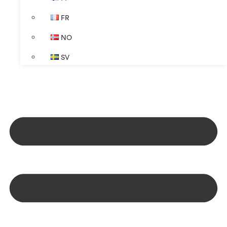
FR
NO
SV