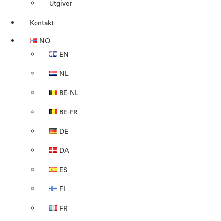
Utgiver
Kontakt
NO
EN
NL
BE-NL
BE-FR
DE
DA
ES
FI
FR