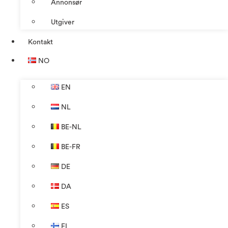
Annonsør
Utgiver
Kontakt
NO
EN
NL
BE-NL
BE-FR
DE
DA
ES
FI