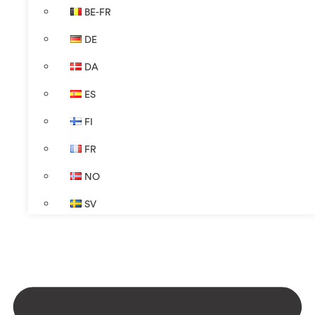
BE-FR
DE
DA
ES
FI
FR
NO
SV