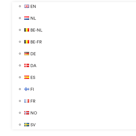
EN
NL
BE-NL
BE-FR
DE
DA
ES
FI
FR
NO
SV