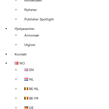
Kundecaser
Nyheter
Publisher Spotlight
Hjelpesenter
Annonsør
Utgiver
Kontakt
NO
EN
NL
BE-NL
BE-FR
DE