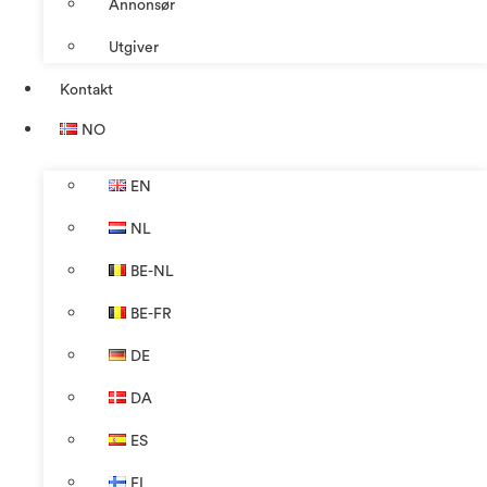
Annonsør
Utgiver
Kontakt
NO
EN
NL
BE-NL
BE-FR
DE
DA
ES
FI