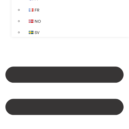
FR
NO
SV