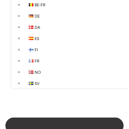
BE-FR
DE
DA
ES
FI
FR
NO
SV