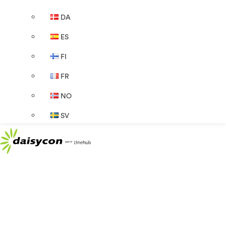
DA
ES
FI
FR
NO
SV