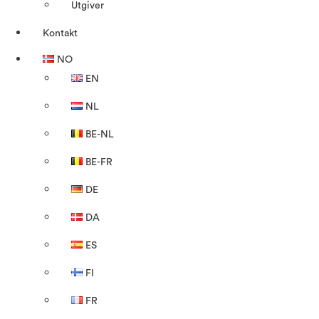
Utgiver
Kontakt
NO
EN
NL
BE-NL
BE-FR
DE
DA
ES
FI
FR