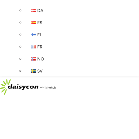
DA
ES
FI
FR
NO
SV