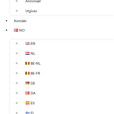
Annonsør
Utgiver
Kontakt
NO
EN
NL
BE-NL
BE-FR
DE
DA
ES
FI