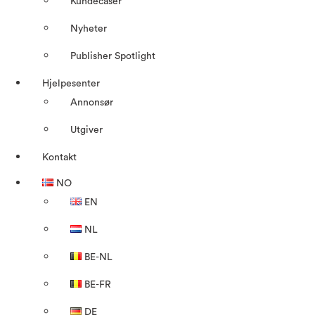
Kundecaser
Nyheter
Publisher Spotlight
Hjelpesenter
Annonsør
Utgiver
Kontakt
NO
EN
NL
BE-NL
BE-FR
DE