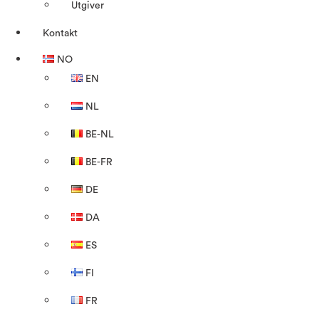
Utgiver
Kontakt
NO
EN
NL
BE-NL
BE-FR
DE
DA
ES
FI
FR