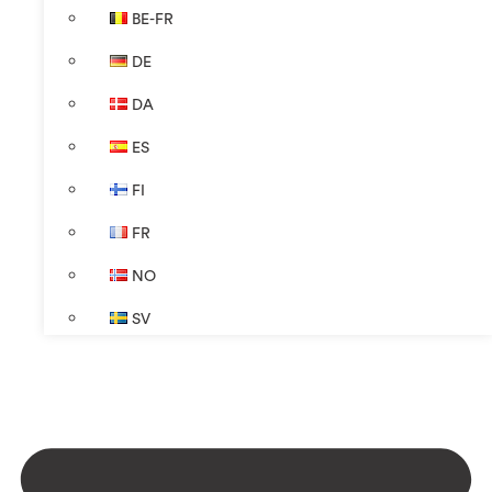
BE-FR
DE
DA
ES
FI
FR
NO
SV