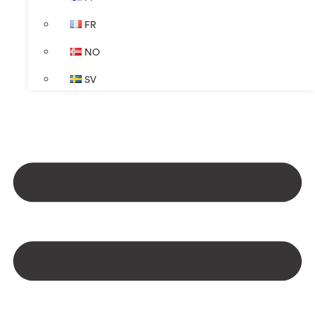
FR
NO
SV