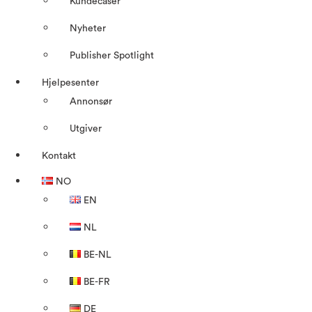
Kundecaser
Nyheter
Publisher Spotlight
Hjelpesenter
Annonsør
Utgiver
Kontakt
NO
EN
NL
BE-NL
BE-FR
DE