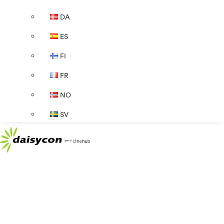
DA
ES
FI
FR
NO
SV