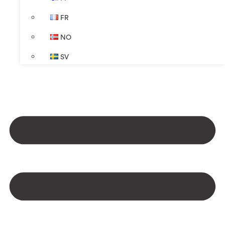
FR
NO
SV