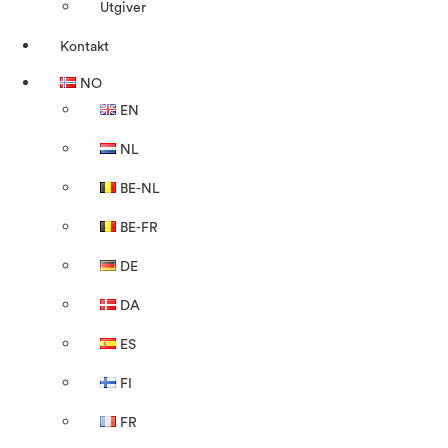
Utgiver
Kontakt
NO
EN
NL
BE-NL
BE-FR
DE
DA
ES
FI
FR