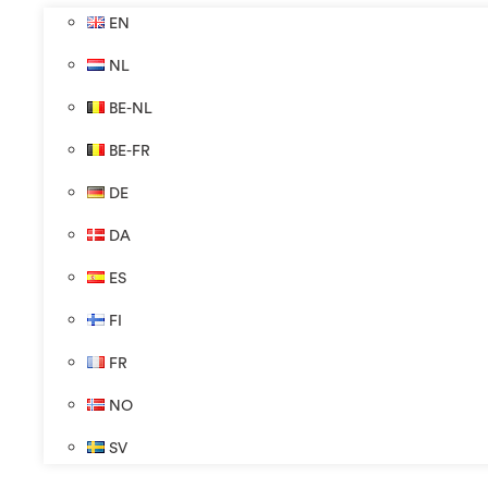
EN
NL
BE-NL
BE-FR
DE
DA
ES
FI
FR
NO
SV