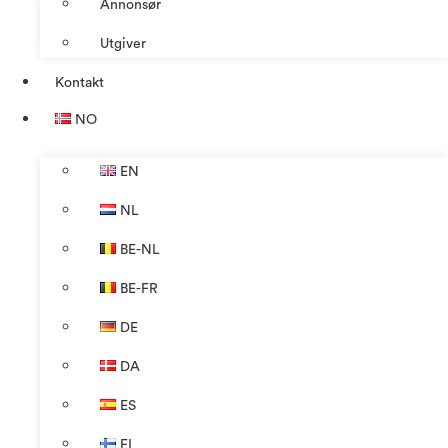
Annonsør
Utgiver
Kontakt
NO
EN
NL
BE-NL
BE-FR
DE
DA
ES
FI