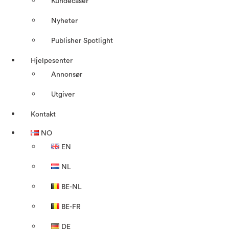
Kundecaser
Nyheter
Publisher Spotlight
Hjelpesenter
Annonsør
Utgiver
Kontakt
NO
EN
NL
BE-NL
BE-FR
DE