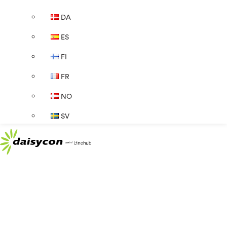
DA
ES
FI
FR
NO
SV