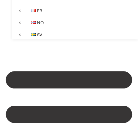
FR
NO
SV