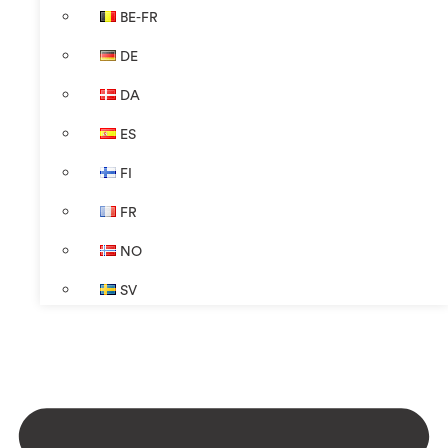
BE-FR
DE
DA
ES
FI
FR
NO
SV