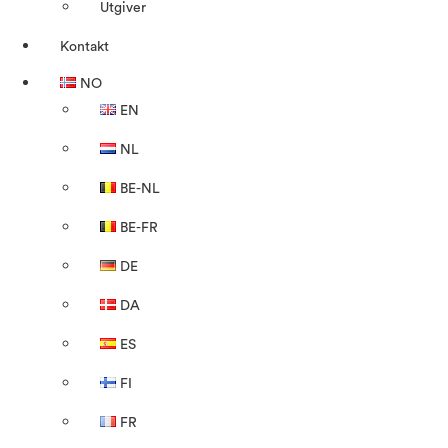
Utgiver
Kontakt
NO
EN
NL
BE-NL
BE-FR
DE
DA
ES
FI
FR