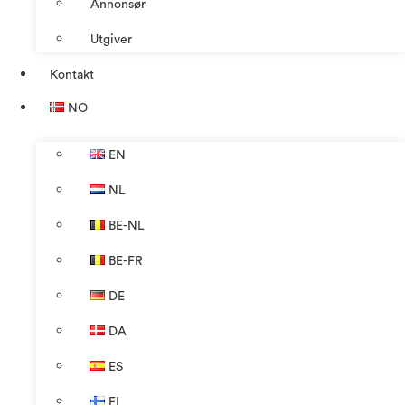
Annonsør
Utgiver
Kontakt
NO
EN
NL
BE-NL
BE-FR
DE
DA
ES
FI