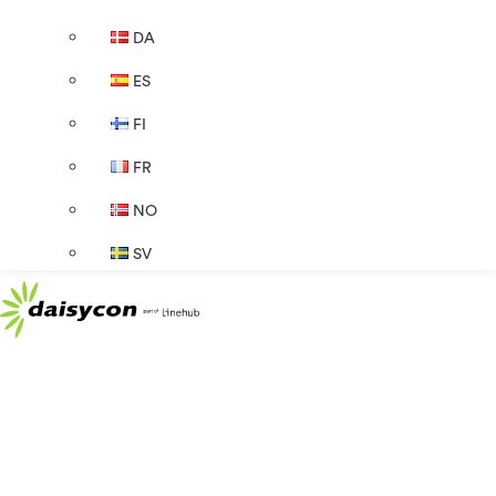
DA
ES
FI
FR
NO
SV