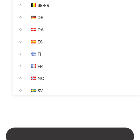
BE-FR
DE
DA
ES
FI
FR
NO
SV