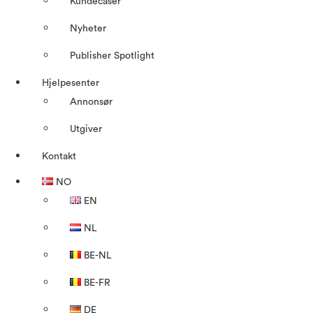
Kundecaser
Nyheter
Publisher Spotlight
Hjelpesenter
Annonsør
Utgiver
Kontakt
NO
EN
NL
BE-NL
BE-FR
DE