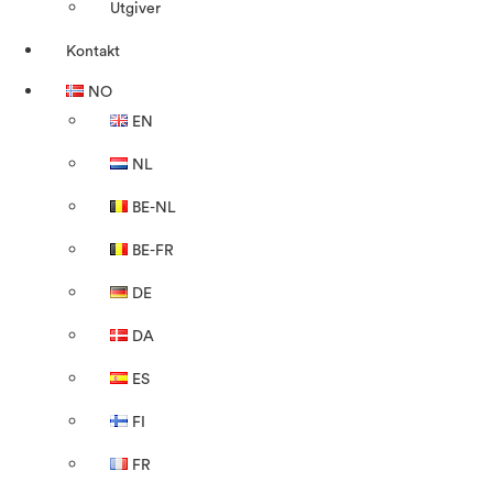
Utgiver
Kontakt
NO
EN
NL
BE-NL
BE-FR
DE
DA
ES
FI
FR