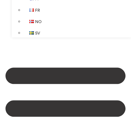
FR
NO
SV