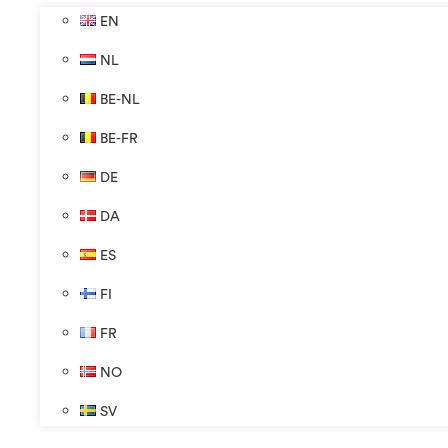
EN
NL
BE-NL
BE-FR
DE
DA
ES
FI
FR
NO
SV