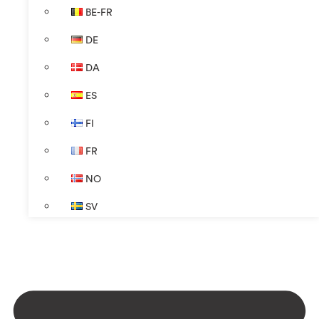
BE-FR
DE
DA
ES
FI
FR
NO
SV