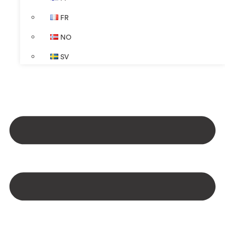
FR
NO
SV