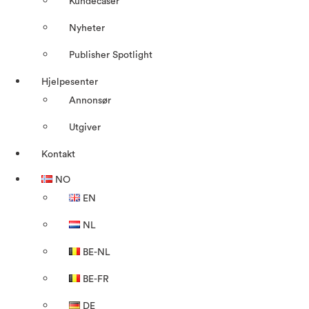
Kundecaser
Nyheter
Publisher Spotlight
Hjelpesenter
Annonsør
Utgiver
Kontakt
NO
EN
NL
BE-NL
BE-FR
DE