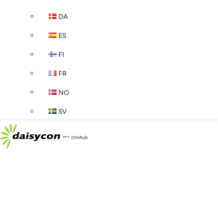
DA
ES
FI
FR
NO
SV