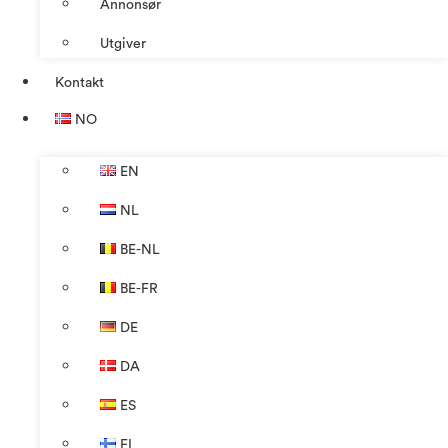
Annonsør
Utgiver
Kontakt
NO
EN
NL
BE-NL
BE-FR
DE
DA
ES
FI