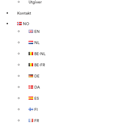
Utgiver
Kontakt
NO
EN
NL
BE-NL
BE-FR
DE
DA
ES
FI
FR