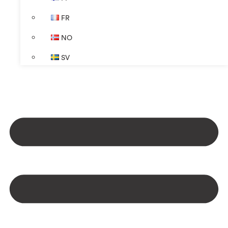
FR
NO
SV