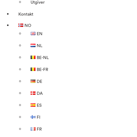
Utgiver
Kontakt
NO
EN
NL
BE-NL
BE-FR
DE
DA
ES
FI
FR