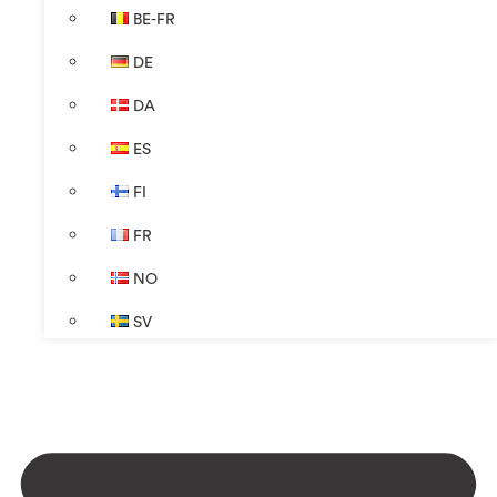
BE-FR
DE
DA
ES
FI
FR
NO
SV