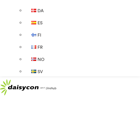
DA
ES
FI
FR
NO
SV