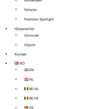
Kundecaser
Nyheter
Publisher Spotlight
Hjelpesenter
Annonsør
Utgiver
Kontakt
NO
EN
NL
BE-NL
BE-FR
DE