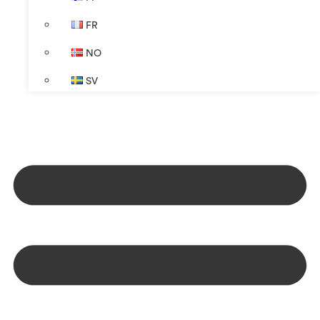
FR
NO
SV