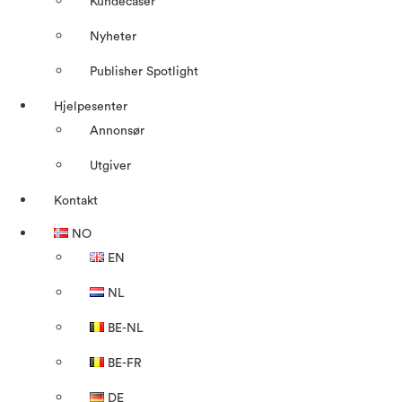
Kundecaser
Nyheter
Publisher Spotlight
Hjelpesenter
Annonsør
Utgiver
Kontakt
NO
EN
NL
BE-NL
BE-FR
DE