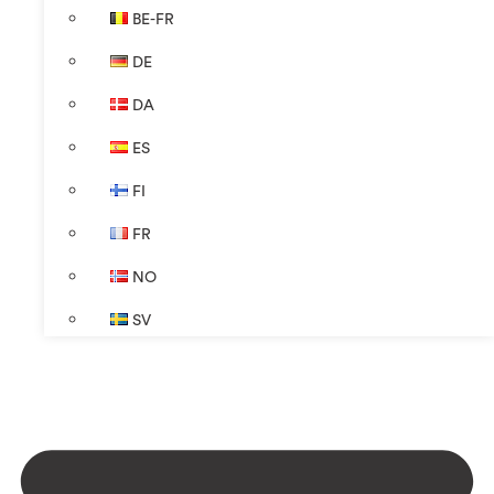
BE-FR
DE
DA
ES
FI
FR
NO
SV