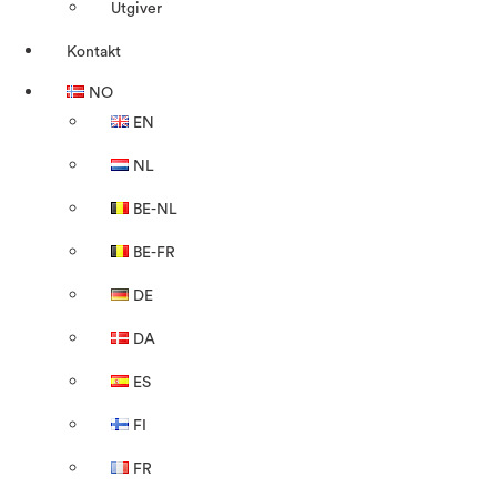
Utgiver
Kontakt
NO
EN
NL
BE-NL
BE-FR
DE
DA
ES
FI
FR