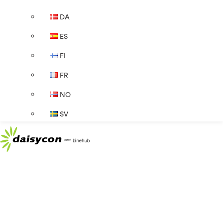
DA
ES
FI
FR
NO
SV