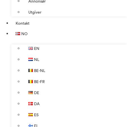
Annonsør
Utgiver
Kontakt
NO
EN
NL
BE-NL
BE-FR
DE
DA
ES
FI