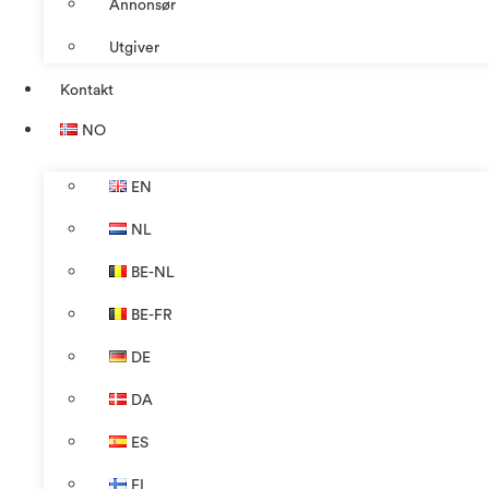
Annonsør
Utgiver
Kontakt
NO
EN
NL
BE-NL
BE-FR
DE
DA
ES
FI