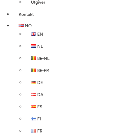
Utgiver
Kontakt
NO
EN
NL
BE-NL
BE-FR
DE
DA
ES
FI
FR