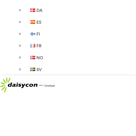
DA
ES
FI
FR
NO
SV