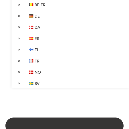
BE-FR
DE
DA
ES
FI
FR
NO
SV