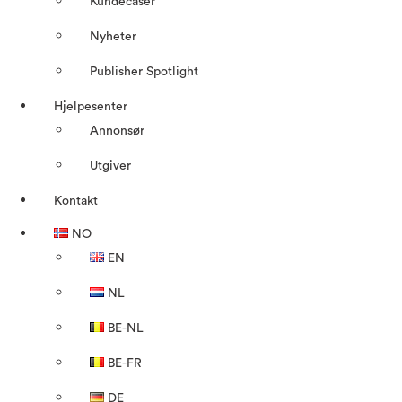
Kundecaser
Nyheter
Publisher Spotlight
Hjelpesenter
Annonsør
Utgiver
Kontakt
NO
EN
NL
BE-NL
BE-FR
DE