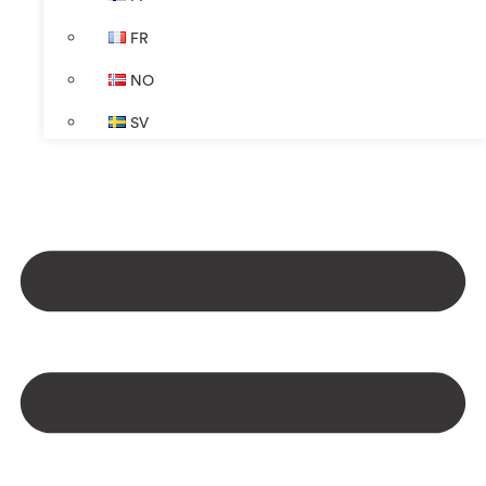
FR
NO
SV