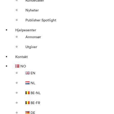
Kundecaser
Nyheter
Publisher Spotlight
Hjelpesenter
Annonsør
Utgiver
Kontakt
NO
EN
NL
BE-NL
BE-FR
DE