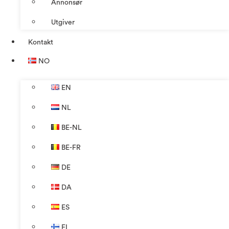
Annonsør
Utgiver
Kontakt
NO
EN
NL
BE-NL
BE-FR
DE
DA
ES
FI