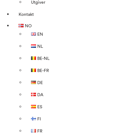
Utgiver
Kontakt
NO
EN
NL
BE-NL
BE-FR
DE
DA
ES
FI
FR