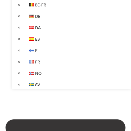
BE-FR
DE
DA
ES
FI
FR
NO
SV