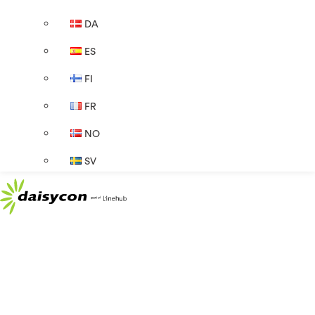
DA
ES
FI
FR
NO
SV