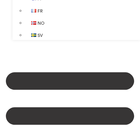
FR
NO
SV