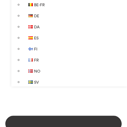
BE-FR
DE
DA
ES
FI
FR
NO
SV