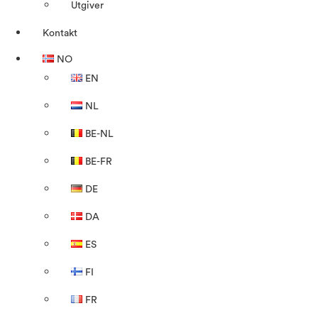
Utgiver
Kontakt
NO
EN
NL
BE-NL
BE-FR
DE
DA
ES
FI
FR