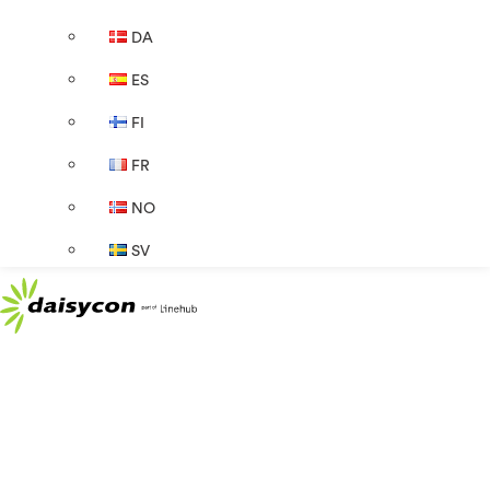
DA
ES
FI
FR
NO
SV