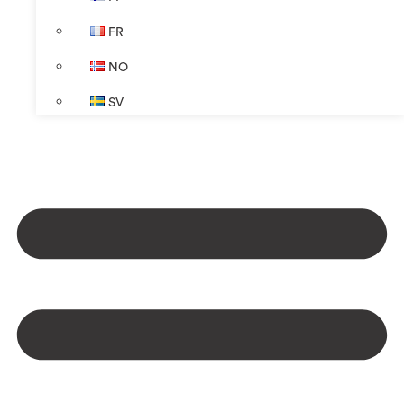
FR
NO
SV