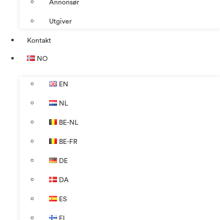
Annonsør
Utgiver
Kontakt
NO
EN
NL
BE-NL
BE-FR
DE
DA
ES
FI