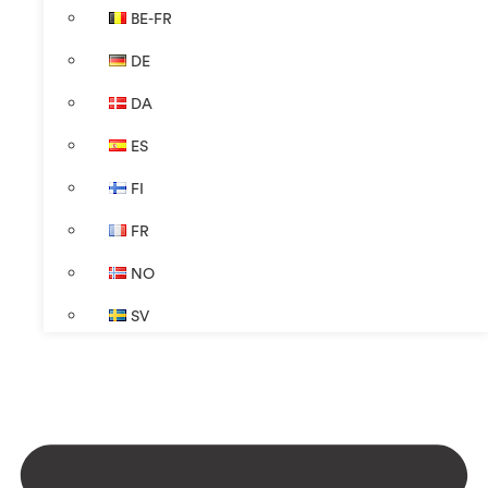
BE-FR
DE
DA
ES
FI
FR
NO
SV