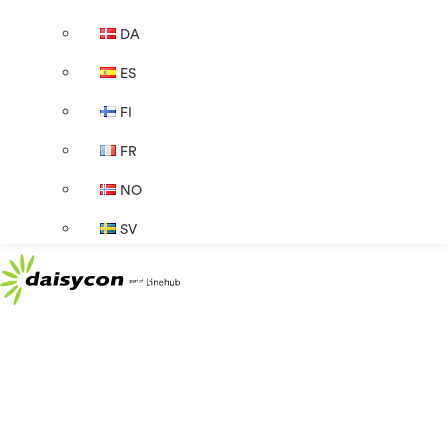
DA
ES
FI
FR
NO
SV