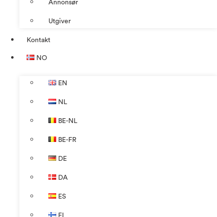
Annonsør
Utgiver
Kontakt
NO
EN
NL
BE-NL
BE-FR
DE
DA
ES
FI