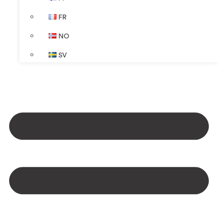
FR
NO
SV