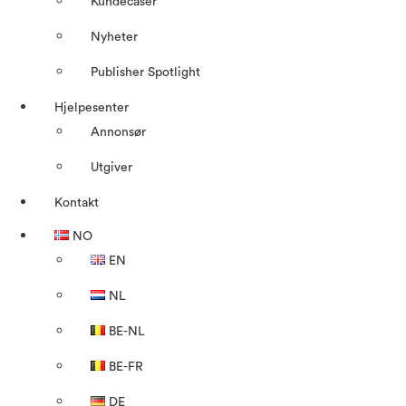
Kundecaser
Nyheter
Publisher Spotlight
Hjelpesenter
Annonsør
Utgiver
Kontakt
NO
EN
NL
BE-NL
BE-FR
DE