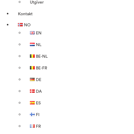
Utgiver
Kontakt
NO
EN
NL
BE-NL
BE-FR
DE
DA
ES
FI
FR