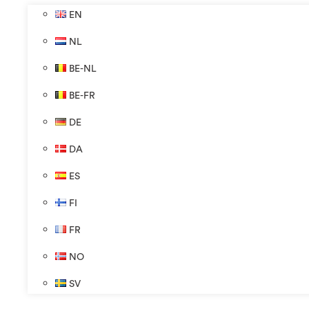
EN
NL
BE-NL
BE-FR
DE
DA
ES
FI
FR
NO
SV