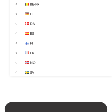
BE-FR
DE
DA
ES
FI
FR
NO
SV