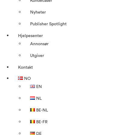
Kundecaser
Nyheter
Publisher Spotlight
Hjelpesenter
Annonsør
Utgiver
Kontakt
NO
EN
NL
BE-NL
BE-FR
DE