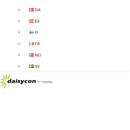
DA
ES
FI
FR
NO
SV