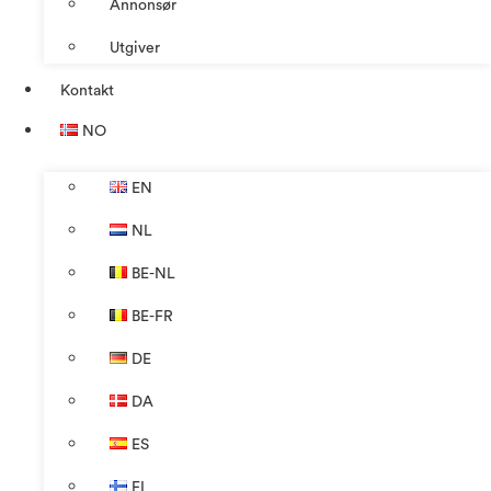
Annonsør
Utgiver
Kontakt
NO
EN
NL
BE-NL
BE-FR
DE
DA
ES
FI