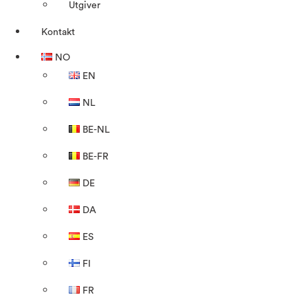
Utgiver
Kontakt
NO
EN
NL
BE-NL
BE-FR
DE
DA
ES
FI
FR