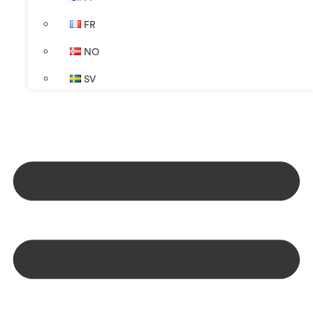
FR
NO
SV