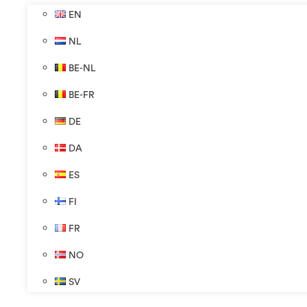
EN
NL
BE-NL
BE-FR
DE
DA
ES
FI
FR
NO
SV