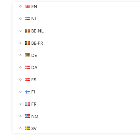
EN
NL
BE-NL
BE-FR
DE
DA
ES
FI
FR
NO
SV