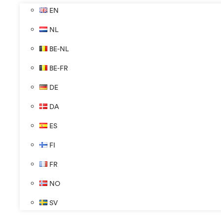
EN
NL
BE-NL
BE-FR
DE
DA
ES
FI
FR
NO
SV