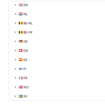
EN
NL
BE-NL
BE-FR
DE
DA
ES
FI
FR
NO
SV