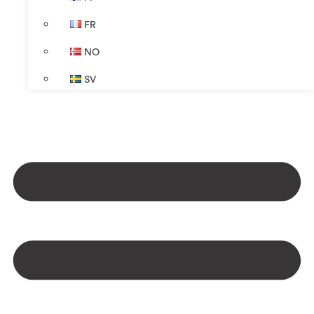
FR
NO
SV