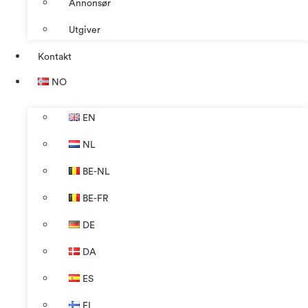
Annonsør
Utgiver
Kontakt
NO
EN
NL
BE-NL
BE-FR
DE
DA
ES
FI