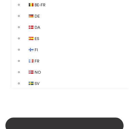
BE-FR
DE
DA
ES
FI
FR
NO
SV