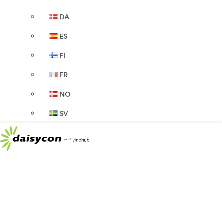
DA
ES
FI
FR
NO
SV