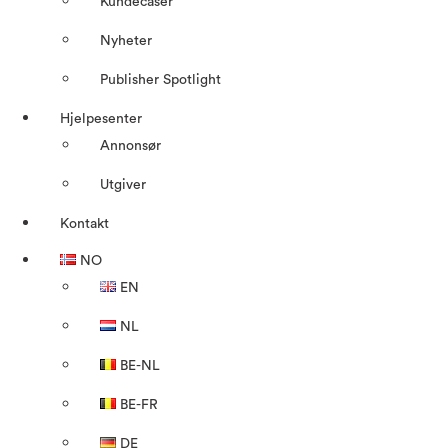
Kundecaser
Nyheter
Publisher Spotlight
Hjelpesenter
Annonsør
Utgiver
Kontakt
NO
EN
NL
BE-NL
BE-FR
DE