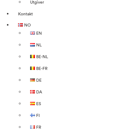
Utgiver
Kontakt
NO
EN
NL
BE-NL
BE-FR
DE
DA
ES
FI
FR