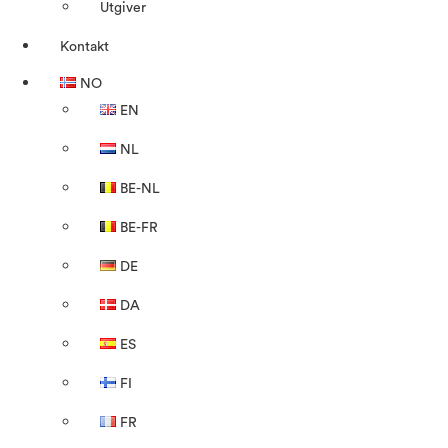
Utgiver
Kontakt
NO
EN
NL
BE-NL
BE-FR
DE
DA
ES
FI
FR