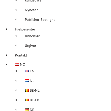
Kundecaser
Nyheter
Publisher Spotlight
Hjelpesenter
Annonsør
Utgiver
Kontakt
NO
EN
NL
BE-NL
BE-FR
DE