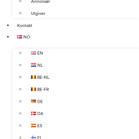
Annonsør
Utgiver
Kontakt
NO
EN
NL
BE-NL
BE-FR
DE
DA
ES
FI