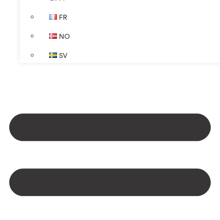
FR
NO
SV