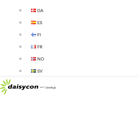
DA
ES
FI
FR
NO
SV