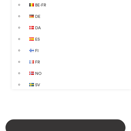
BE-FR
DE
DA
ES
FI
FR
NO
SV