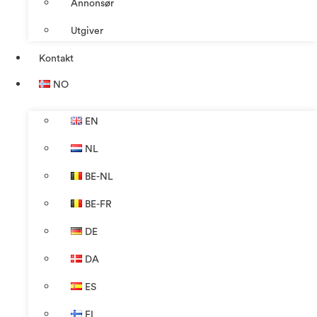
Annonsør
Utgiver
Kontakt
NO
EN
NL
BE-NL
BE-FR
DE
DA
ES
FI