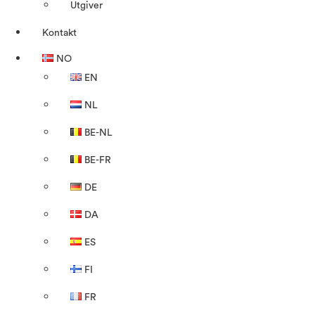
Utgiver
Kontakt
NO
EN
NL
BE-NL
BE-FR
DE
DA
ES
FI
FR