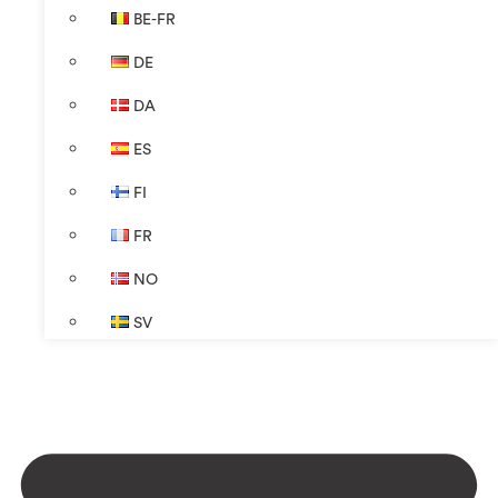
BE-FR
DE
DA
ES
FI
FR
NO
SV