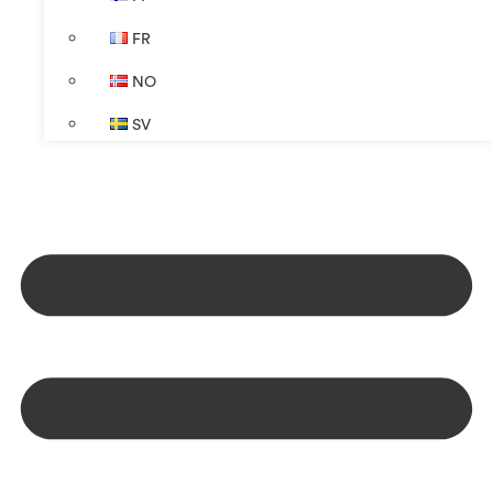
FR
NO
SV