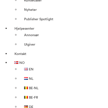
Kundecaser
Nyheter
Publisher Spotlight
Hjelpesenter
Annonsør
Utgiver
Kontakt
NO
EN
NL
BE-NL
BE-FR
DE