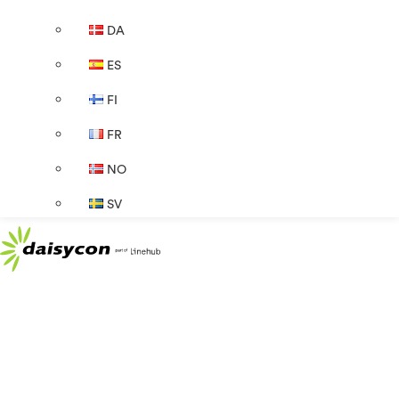
DA
ES
FI
FR
NO
SV