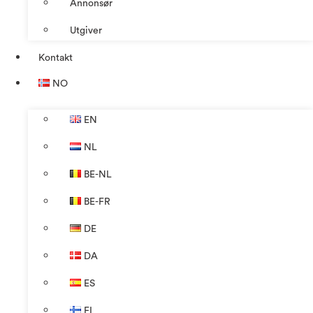
Annonsør
Utgiver
Kontakt
NO
EN
NL
BE-NL
BE-FR
DE
DA
ES
FI