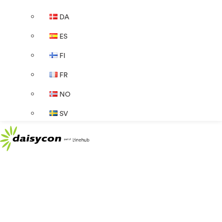
DA
ES
FI
FR
NO
SV