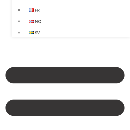
FR
NO
SV