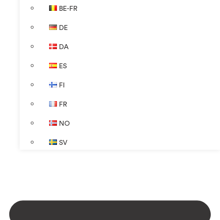
BE-FR
DE
DA
ES
FI
FR
NO
SV