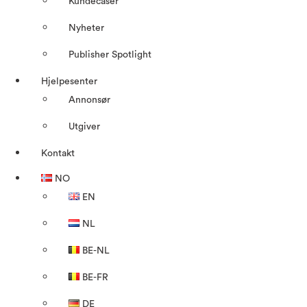
Kundecaser
Nyheter
Publisher Spotlight
Hjelpesenter
Annonsør
Utgiver
Kontakt
NO
EN
NL
BE-NL
BE-FR
DE