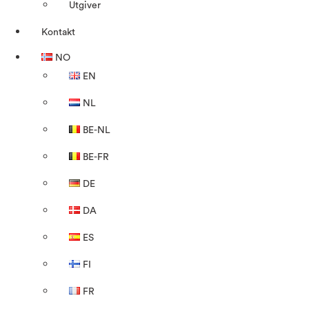
Utgiver
Kontakt
NO
EN
NL
BE-NL
BE-FR
DE
DA
ES
FI
FR