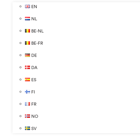
EN
NL
BE-NL
BE-FR
DE
DA
ES
FI
FR
NO
SV