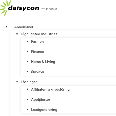
Hoppa
till
innehåll
Annonsører
Highlighted Industries
Fashion
Finance
Home & Living
Surveys
Lösningar
Affiliatemarknadsföring
Apptjänster
Leadgenerering