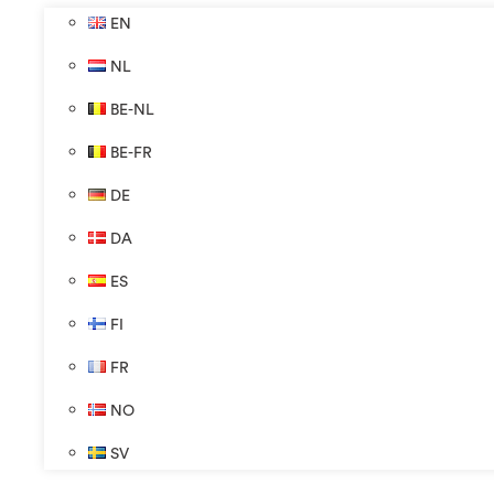
EN
NL
BE-NL
BE-FR
DE
DA
ES
FI
FR
NO
SV