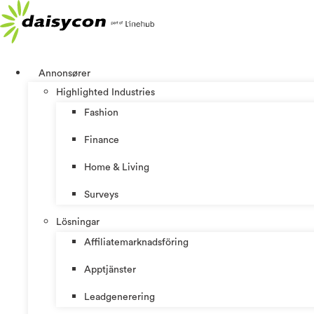
Hoppa
till
innehåll
Annonsører
Highlighted Industries
Fashion
Finance
Home & Living
Surveys
Lösningar
Affiliatemarknadsföring
Apptjänster
Leadgenerering