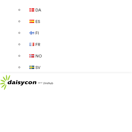
DA
ES
FI
FR
NO
SV