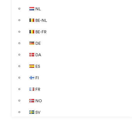
NL
BE-NL
BE-FR
DE
DA
ES
FI
FR
NO
SV