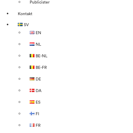
Publicister
Kontakt
SV
EN
NL
BE-NL
BE-FR
DE
DA
ES
FI
FR