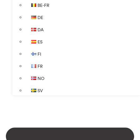
BE-FR
DE
DA
ES
FI
FR
NO
SV