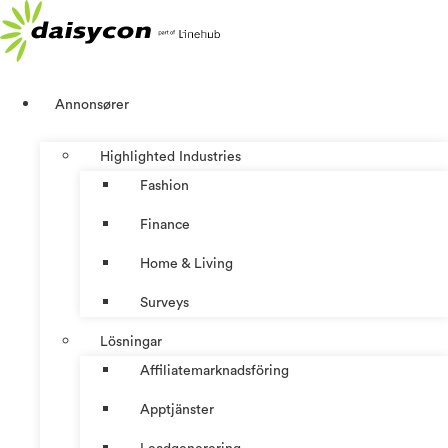
Hoppa
till
innehåll
Annonsører
Highlighted Industries
Fashion
Finance
Home & Living
Surveys
Lösningar
Affiliatemarknadsföring
Apptjänster