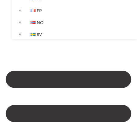
FR
NO
SV