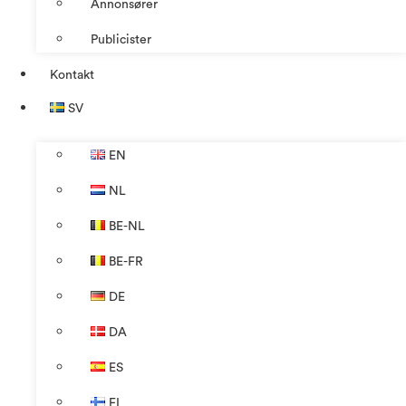
Annonsører
Publicister
Kontakt
SV
EN
NL
BE-NL
BE-FR
DE
DA
ES
FI