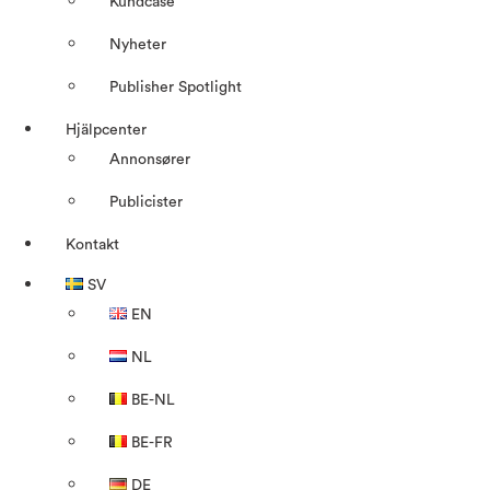
Kundcase
Nyheter
Publisher Spotlight
Hjälpcenter
Annonsører
Publicister
Kontakt
SV
EN
NL
BE-NL
BE-FR
DE