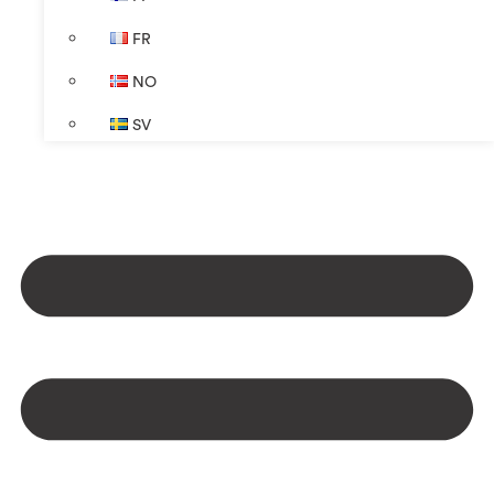
FR
NO
SV