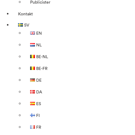
Publicister
Kontakt
SV
EN
NL
BE-NL
BE-FR
DE
DA
ES
FI
FR