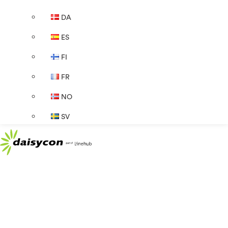
DA
ES
FI
FR
NO
SV