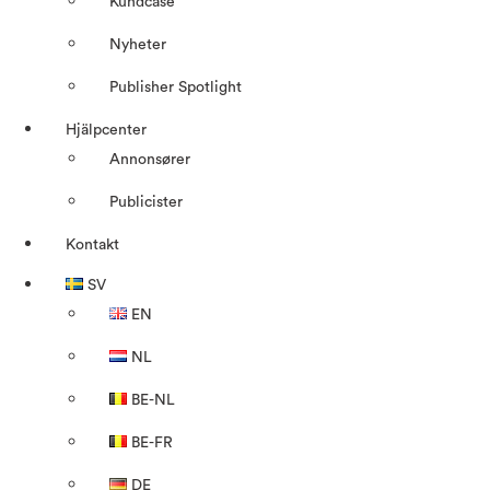
Kundcase
Nyheter
Publisher Spotlight
Hjälpcenter
Annonsører
Publicister
Kontakt
SV
EN
NL
BE-NL
BE-FR
DE