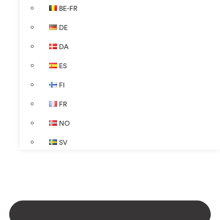
BE-FR
DE
DA
ES
FI
FR
NO
SV