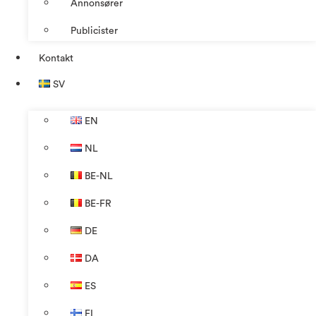
Annonsører
Publicister
Kontakt
SV
EN
NL
BE-NL
BE-FR
DE
DA
ES
FI