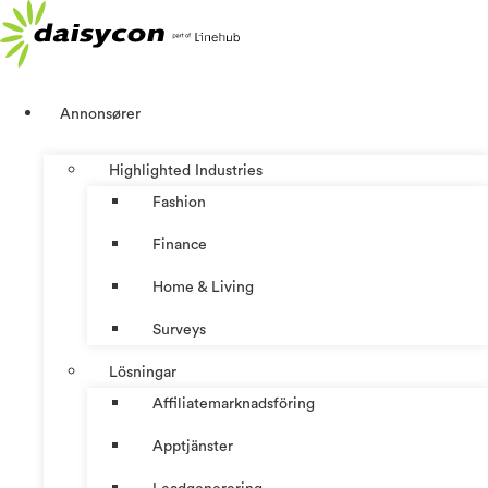
Hoppa
till
innehåll
Annonsører
Highlighted Industries
Fashion
Finance
Home & Living
Surveys
Lösningar
Affiliatemarknadsföring
Apptjänster