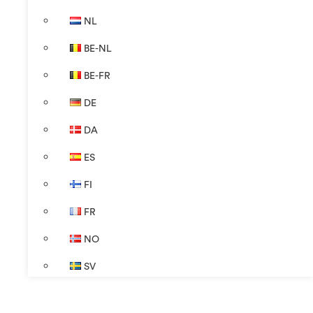
NL
BE-NL
BE-FR
DE
DA
ES
FI
FR
NO
SV