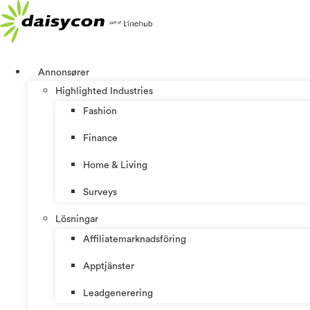
Hoppa
till
innehåll
Annonsører
Highlighted Industries
Fashion
Finance
Home & Living
Surveys
Lösningar
Affiliatemarknadsföring
Apptjänster
Leadgenerering