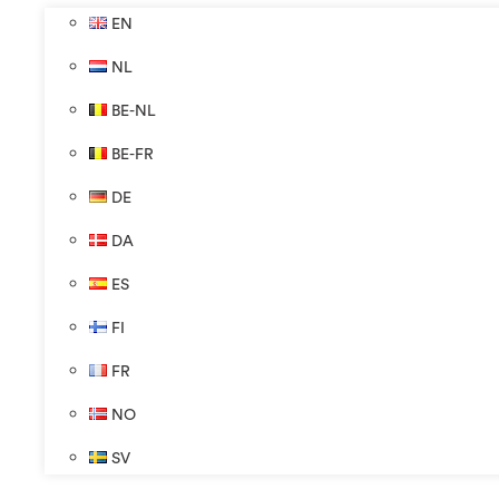
EN
NL
BE-NL
BE-FR
DE
DA
ES
FI
FR
NO
SV