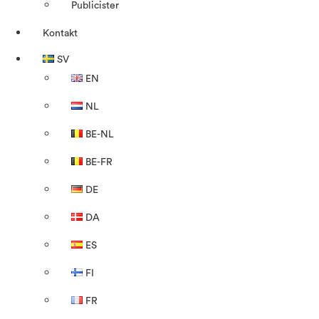
Publicister
Kontakt
SV
EN
NL
BE-NL
BE-FR
DE
DA
ES
FI
FR