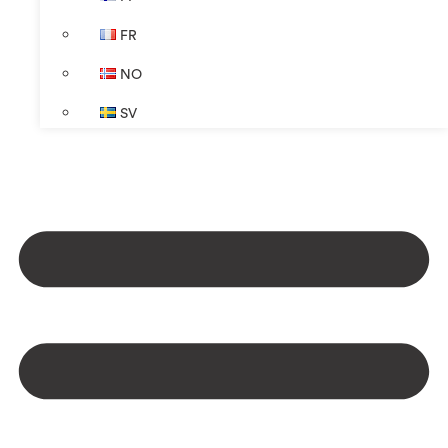
FR
NO
SV