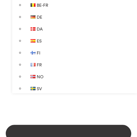
BE-FR
DE
DA
ES
FI
FR
NO
SV