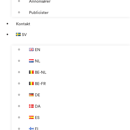
Annonsører
Publicister
Kontakt
SV
EN
NL
BE-NL
BE-FR
DE
DA
ES
FI