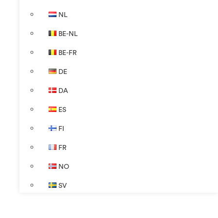
NL
BE-NL
BE-FR
DE
DA
ES
FI
FR
NO
SV