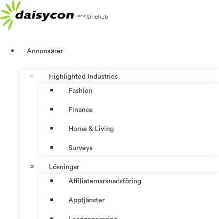
Hoppa
till
innehåll
Annonsører
Highlighted Industries
Fashion
Finance
Home & Living
Surveys
Lösningar
Affiliatemarknadsföring
Apptjänster