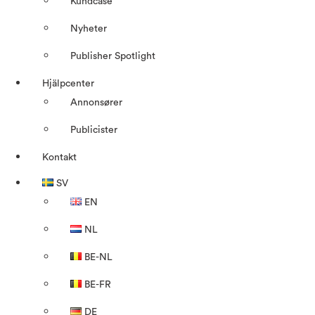
Kundcase
Nyheter
Publisher Spotlight
Hjälpcenter
Annonsører
Publicister
Kontakt
SV
EN
NL
BE-NL
BE-FR
DE