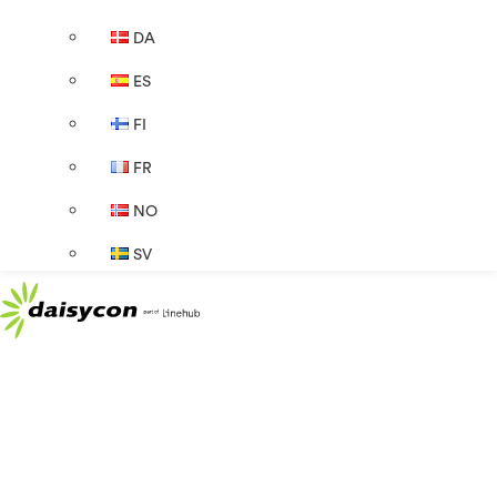
DA
ES
FI
FR
NO
SV