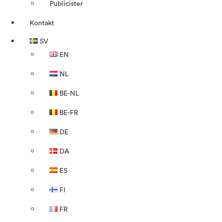
Publicister
Kontakt
SV
EN
NL
BE-NL
BE-FR
DE
DA
ES
FI
FR