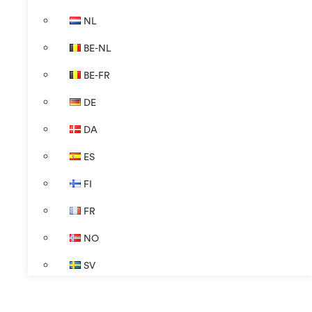
NL
BE-NL
BE-FR
DE
DA
ES
FI
FR
NO
SV