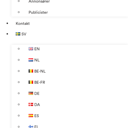
Annonsører
Publicister
Kontakt
SV
EN
NL
BE-NL
BE-FR
DE
DA
ES
FI