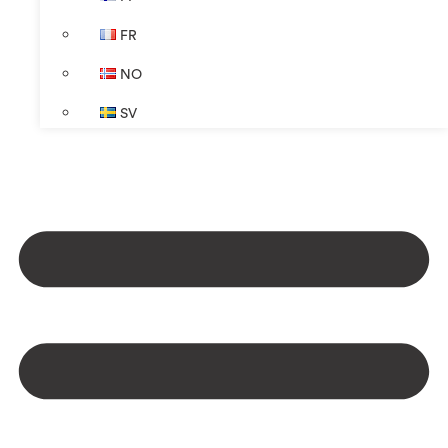
FR
NO
SV