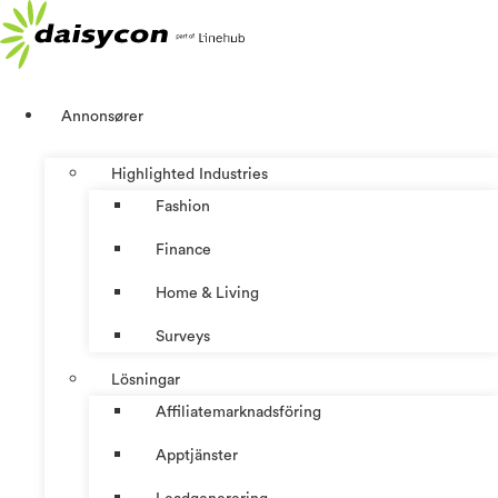
Hoppa
till
innehåll
Annonsører
Highlighted Industries
Fashion
Finance
Home & Living
Surveys
Lösningar
Affiliatemarknadsföring
Apptjänster