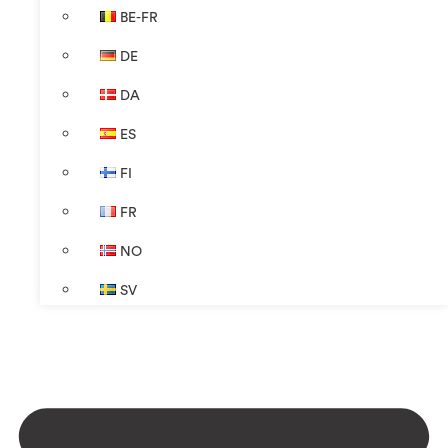
BE-FR
DE
DA
ES
FI
FR
NO
SV