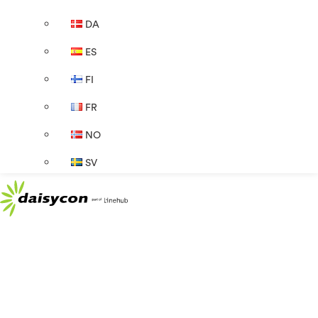
DA
ES
FI
FR
NO
SV