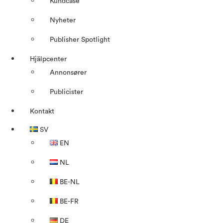
Kundcase
Nyheter
Publisher Spotlight
Hjälpcenter
Annonsører
Publicister
Kontakt
SV
EN
NL
BE-NL
BE-FR
DE