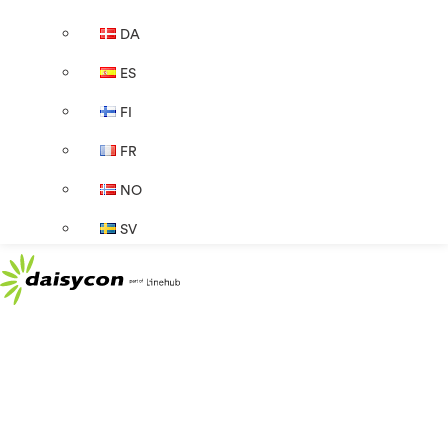
DA
ES
FI
FR
NO
SV