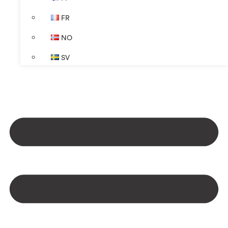
FR
NO
SV