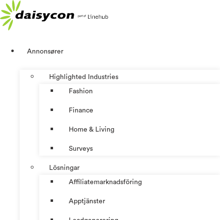
Hoppa
till
innehåll
Annonsører
Highlighted Industries
Fashion
Finance
Home & Living
Surveys
Lösningar
Affiliatemarknadsföring
Apptjänster