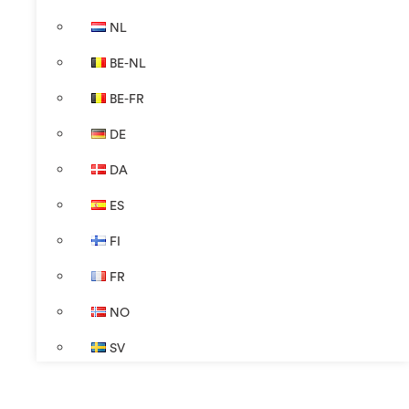
NL
BE-NL
BE-FR
DE
DA
ES
FI
FR
NO
SV