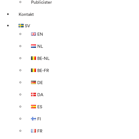
Publicister
Kontakt
SV
EN
NL
BE-NL
BE-FR
DE
DA
ES
FI
FR