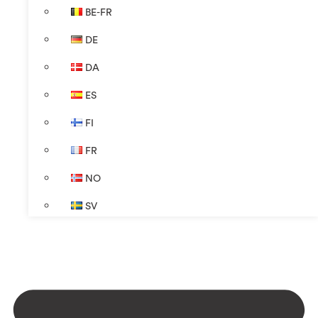
BE-FR
DE
DA
ES
FI
FR
NO
SV