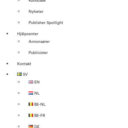
Kundcase
Nyheter
Publisher Spotlight
Hjälpcenter
Annonsører
Publicister
Kontakt
SV
EN
NL
BE-NL
BE-FR
DE