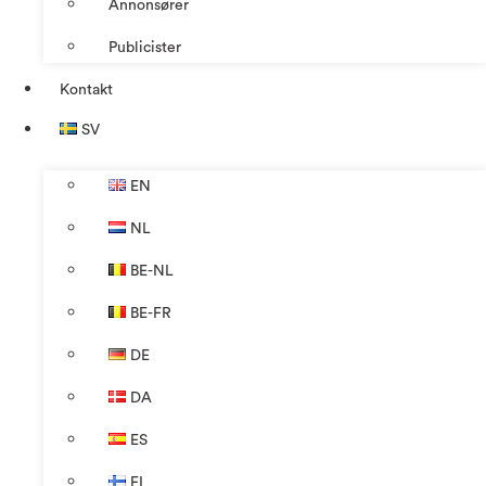
Annonsører
Publicister
Kontakt
SV
EN
NL
BE-NL
BE-FR
DE
DA
ES
FI