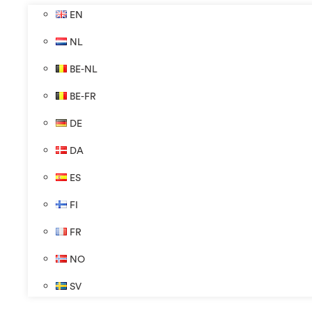
EN
NL
BE-NL
BE-FR
DE
DA
ES
FI
FR
NO
SV