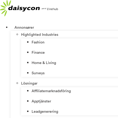
Hoppa
till
innehåll
Annonsører
Highlighted Industries
Fashion
Finance
Home & Living
Surveys
Lösningar
Affiliatemarknadsföring
Apptjänster
Leadgenerering