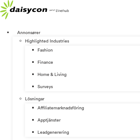
Hoppa
till
innehåll
Annonsører
Highlighted Industries
Fashion
Finance
Home & Living
Surveys
Lösningar
Affiliatemarknadsföring
Apptjänster
Leadgenerering