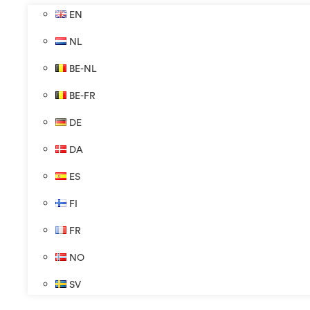
EN
NL
BE-NL
BE-FR
DE
DA
ES
FI
FR
NO
SV