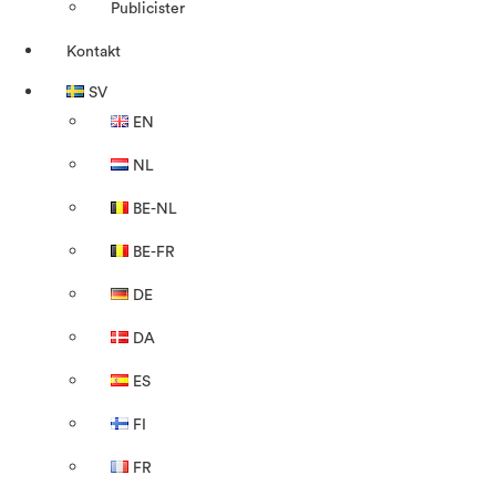
Publicister
Kontakt
SV
EN
NL
BE-NL
BE-FR
DE
DA
ES
FI
FR