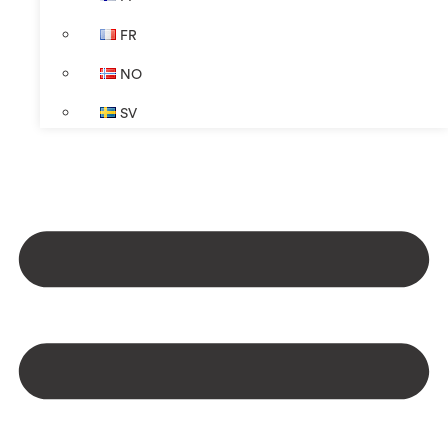
FR
NO
SV