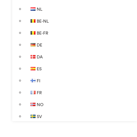
NL
BE-NL
BE-FR
DE
DA
ES
FI
FR
NO
SV