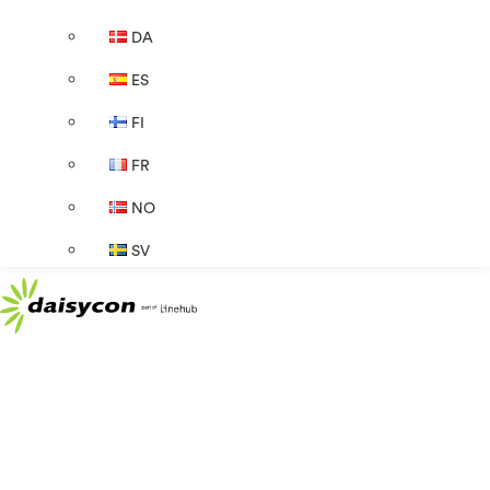
DA
ES
FI
FR
NO
SV