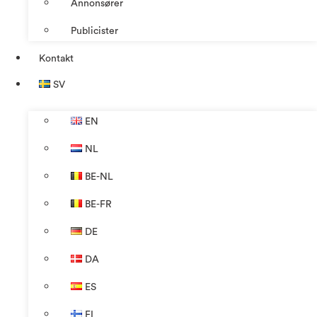
Annonsører
Publicister
Kontakt
SV
EN
NL
BE-NL
BE-FR
DE
DA
ES
FI