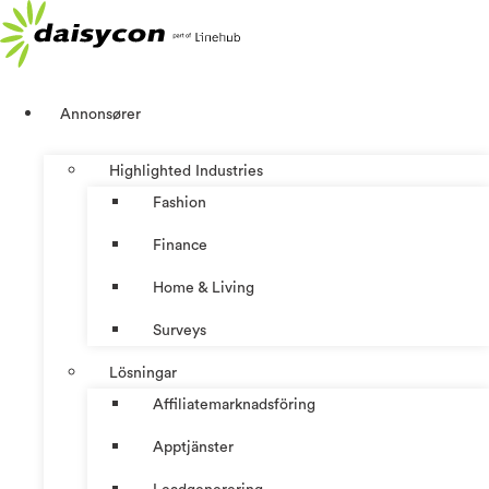
Hoppa
till
innehåll
Annonsører
Highlighted Industries
Fashion
Finance
Home & Living
Surveys
Lösningar
Affiliatemarknadsföring
Apptjänster