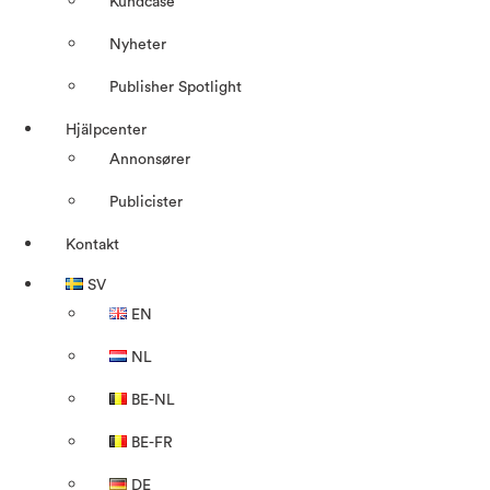
Kundcase
Nyheter
Publisher Spotlight
Hjälpcenter
Annonsører
Publicister
Kontakt
SV
EN
NL
BE-NL
BE-FR
DE