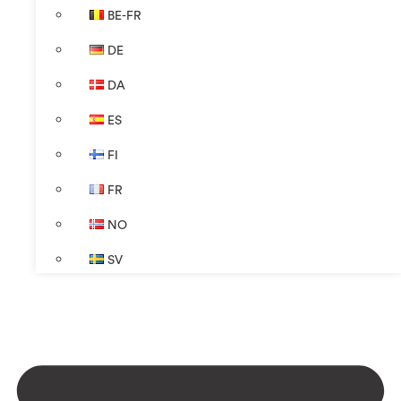
BE-FR
DE
DA
ES
FI
FR
NO
SV